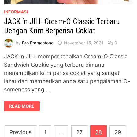
INFORMASI
JACK ‘n JILL Cream-O Classic Terbaru
Dengan Krim Berperisa Coklat
by
Bro Framestone
November 15, 2021
0
JACK ‘n JILL memperkenalkan Cream-O Classic
Sandwich Cookie yang terbaru dimana
menampilkan krim perisa coklat yang sangat
lazat dan memberikan anda satu pengalaman O-
someness yang …
JACK
READ MORE
‘N
JILL
CREAM-
O
CLASSIC
Posts
TERBARU
Previous
1
…
27
28
29
DENGAN