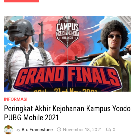
PERKHIDMATAN
5G
PERTAMA
DI
MALAYSIA
INFORMASI
Peringkat Akhir Kejohanan Kampus Yoodo
PUBG Mobile 2021
by
Bro Framestone
November 18, 2021
0