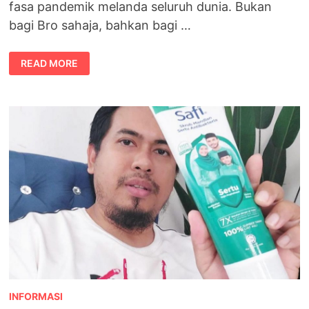
fasa pandemik melanda seluruh dunia. Bukan
bagi Bro sahaja, bahkan bagi …
CABARAN
READ MORE
TAHUN
2022
BERI
DEBARAN
PADA
PENIAGA
INFORMASI