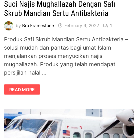
Suci Najis Mughallazah Dengan Safi
Skrub Mandian Sertu Antibakteria
by
Bro Framestone
February 9, 2022
1
Produk Safi Skrub Mandian Sertu Antibakteria –
solusi mudah dan pantas bagi umat Islam
menjalankan proses menyucikan najis
mughallazah. Produk yang telah mendapat
persijilan halal …
SUCI
READ MORE
NAJIS
MUGHALLAZAH
DENGAN
SAFI
SKRUB
MANDIAN
SERTU
ANTIBAKTERIA