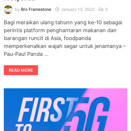
by
Bro Framestone
January 13, 2022
0
Bagi meraikan ulang tahunn yang ke-10 sebagai
perintis platform penghantaran makanan dan
barangan runcit di Asia, foodpanda
memperkenalkan wajah segar untuk jenamanya –
Pau-Pau! Panda …
PERKENALKAN
READ MORE
PAU-
PAU,
DUTA
JENAMA
FOODPANDA