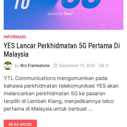
INFORMASI
YES Lancar Perkhidmatan 5G Pertama Di
Malaysia
by
Bro Framestone
December 15, 2021
0
YTL Communications mengumumkan pada
bahawa perkhidmatan telekomunikasi YES akan
melancarkan perkhidmatan 5G ke pasaran
terpilih di Lembah Klang, menjadikannya telco
pertama di Malaysia untuk berbuat …
YES
READ MORE
LANCAR