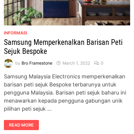
INFORMASI
Samsung Memperkenalkan Barisan Peti
Sejuk Bespoke
by
Bro Framestone
March 1, 2022
0
Samsung Malaysia Electronics memperkenalkan
barisan peti sejuk Bespoke terbarunya untuk
pengguna Malaysia. Barisan peti sejuk baharu ini
menawarkan kepada pengguna gabungan unik
pilihan peti sejuk …
SAMSUNG
READ MORE
MEMPERKENALKAN
BARISAN