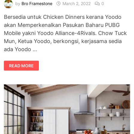
by
Bro Framestone
March 2, 2022
0
Bersedia untuk Chicken Dinners kerana Yoodo
akan Memperkenalkan Pasukan Baharu PUBG
Mobile yakni Yoodo Alliance-4Rivals. Chow Tuck
Mun, Ketua Yoodo, berkongsi, kerjasama sedia
ada Yoodo …
PASUKAN
READ MORE
YOODO
ALLIANCE-
4RIVALS
BAKAL
TAKLUK
PUBG
MOBILE