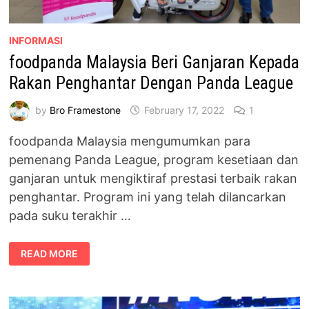
INFORMASI
foodpanda Malaysia Beri Ganjaran Kepada
Rakan Penghantar Dengan Panda League
by
Bro Framestone
February 17, 2022
1
foodpanda Malaysia mengumumkan para
pemenang Panda League, program kesetiaan dan
ganjaran untuk mengiktiraf prestasi terbaik rakan
penghantar. Program ini yang telah dilancarkan
pada suku terakhir …
FOODPANDA
READ MORE
MALAYSIA
BERI
GANJARAN
KEPADA
RAKAN
PENGHANTAR