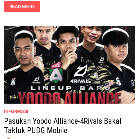
RESTORAN
READ MORE
PANDU-
LALU
A&W
SEREMBAN
KINI
BERWAJAH
BAHARU
INFORMASI
Pasukan Yoodo Alliance-4Rivals Bakal
Takluk PUBG Mobile