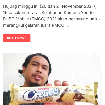
Hujung minggu ini (20 dan 21 November 2021),
16 pasukan teratas Kejohanan Kampus Yoodo
PUBG Mobile (PMCC) 2021 akan bertarung untuk
merangkul gelaran juara PMCC …
PERINGKAT
READ MORE
AKHIR
KEJOHANAN
KAMPUS
YOODO
PUBG
MOBILE
2021