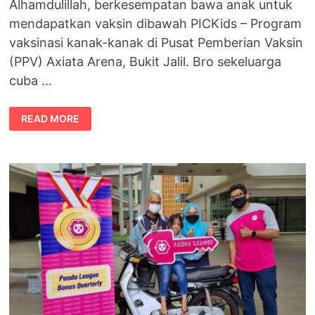
Alhamdulillah, berkesempatan bawa anak untuk
mendapatkan vaksin dibawah PICKids – Program
vaksinasi kanak-kanak di Pusat Pemberian Vaksin
(PPV) Axiata Arena, Bukit Jalil. Bro sekeluarga
cuba …
PICKIDS
READ MORE
–
PROGRAM
VAKSINASI
KANAK-
KANAK
BERUSIA
5
–
12
TAHUN