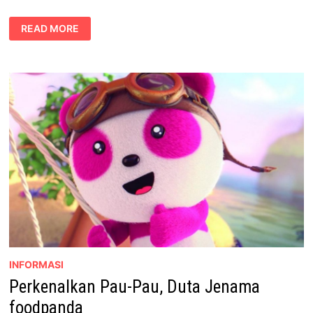
SKS
READ MORE
AIRWAYS
MULA
TERBANG
KE
3
DESTINASI
PULAU
POPULAR
DI
MALAYSIA
INFORMASI
Perkenalkan Pau-Pau, Duta Jenama
foodpanda