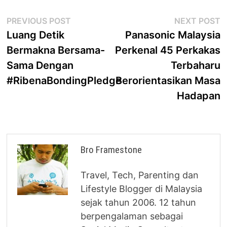
Post
Previous
N
PREVIOUS POST
NEXT POST
post:
p
Luang Detik
Panasonic Malaysia
navigation
Bermakna Bersama-
Perkenal 45 Perkakas
Sama Dengan
Terbaharu
#RibenaBondingPledge
Berorientasikan Masa
Hadapan
Bro Framestone
Travel, Tech, Parenting dan
Lifestyle Blogger di Malaysia
sejak tahun 2006. 12 tahun
berpengalaman sebagai