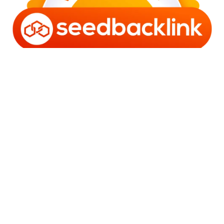
Copyright © 2006 - 2025 Bro Framestone | Owned by
Gabra Media Empire (003752670-X) | Powered by