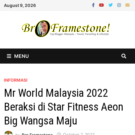
Skip
August 9, 2026
to
content
MENU
INFORMASI
Mr World Malaysia 2022
Beraksi di Star Fitness Aeon
Big Wangsa Maju
by
Bro Framestone
October 7, 2022