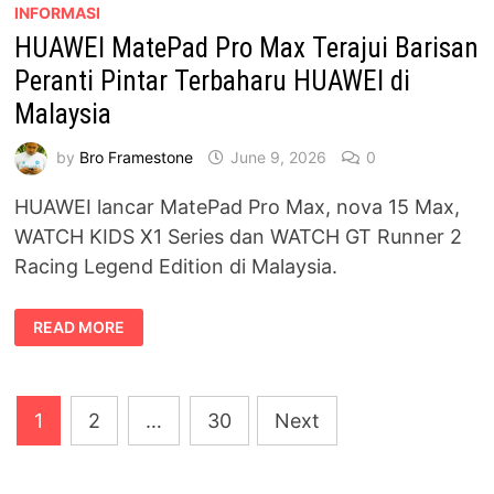
INFORMASI
HUAWEI MatePad Pro Max Terajui Barisan
Peranti Pintar Terbaharu HUAWEI di
Malaysia
by
Bro Framestone
June 9, 2026
0
HUAWEI lancar MatePad Pro Max, nova 15 Max,
WATCH KIDS X1 Series dan WATCH GT Runner 2
Racing Legend Edition di Malaysia.
HUAWEI
READ MORE
MATEPAD
PRO
MAX
TERAJUI
BARISAN
Posts
PERANTI
1
2
…
30
Next
PINTAR
TERBAHARU
pagination
HUAWEI
DI
MALAYSIA