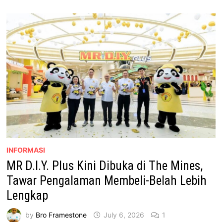
DI
LUAR
BILIK
DARJAH
KEPADA
PELAJAR
KURANG
BERKEMAMPUAN
INFORMASI
MR D.I.Y. Plus Kini Dibuka di The Mines,
Tawar Pengalaman Membeli-Belah Lebih
Lengkap
by
Bro Framestone
July 6, 2026
1