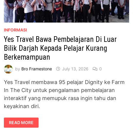
INFORMASI
Yes Travel Bawa Pembelajaran Di Luar
Bilik Darjah Kepada Pelajar Kurang
Berkemampuan
by
Bro Framestone
July 13, 2026
0
Yes Travel membawa 95 pelajar Dignity ke Farm
In The City untuk pengalaman pembelajaran
interaktif yang memupuk rasa ingin tahu dan
keyakinan diri.
YES
READ MORE
TRAVEL
BAWA
PEMBELAJARAN