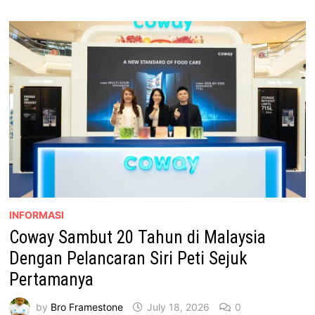
SERIES
KINI
DITAWARKAN
DI
MALAYSIA
BERMULA
RM3,699
INFORMASI
Coway Sambut 20 Tahun di Malaysia
Dengan Pelancaran Siri Peti Sejuk
Pertamanya
by
Bro Framestone
July 18, 2026
0