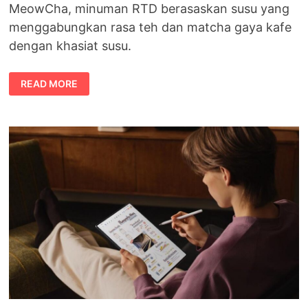
MeowCha, minuman RTD berasaskan susu yang
menggabungkan rasa teh dan matcha gaya kafe
dengan khasiat susu.
TEALIVE
READ MORE
DAN
DUTCH
LADY
PERKENALKAN
MOOTEA
DAN
MEOWCHA,
MINUMAN
RTD
BAHARU
UNTUK
RAKYAT
MALAYSIA