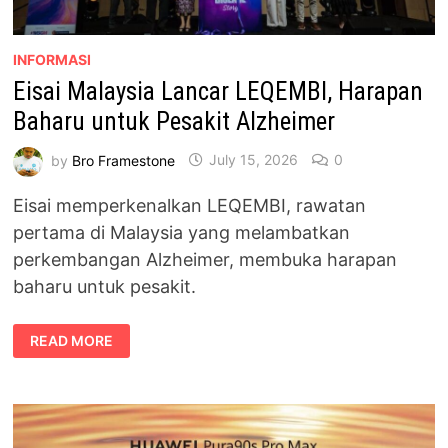
INFORMASI
Eisai Malaysia Lancar LEQEMBI, Harapan
Baharu untuk Pesakit Alzheimer
by
Bro Framestone
July 15, 2026
0
Eisai memperkenalkan LEQEMBI, rawatan
pertama di Malaysia yang melambatkan
perkembangan Alzheimer, membuka harapan
baharu untuk pesakit.
EISAI
READ MORE
MALAYSIA
LANCAR
LEQEMBI,
HARAPAN
BAHARU
UNTUK
PESAKIT
ALZHEIMER