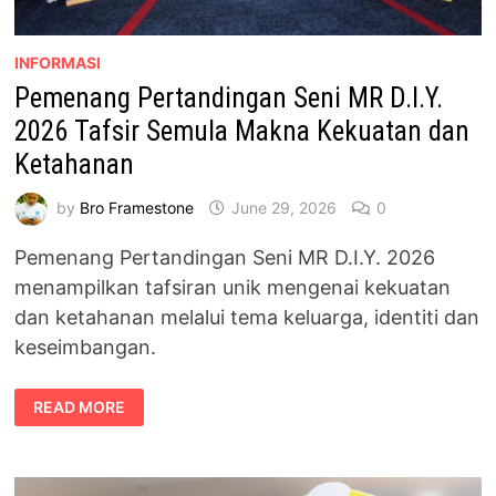
INFORMASI
Pemenang Pertandingan Seni MR D.I.Y.
2026 Tafsir Semula Makna Kekuatan dan
Ketahanan
by
Bro Framestone
June 29, 2026
0
Pemenang Pertandingan Seni MR D.I.Y. 2026
menampilkan tafsiran unik mengenai kekuatan
dan ketahanan melalui tema keluarga, identiti dan
keseimbangan.
PEMENANG
READ MORE
PERTANDINGAN
SENI
MR
D.I.Y.
2026
TAFSIR