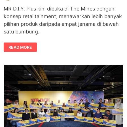
MR D.I.Y. Plus kini dibuka di The Mines dengan
konsep retailtainment, menawarkan lebih banyak
pilihan produk daripada empat jenama di bawah
satu bumbung.
MR
READ MORE
D.I.Y.
PLUS
KINI
DIBUKA
DI
THE
MINES,
TAWAR
PENGALAMAN
MEMBELI-
BELAH
LEBIH
LENGKAP