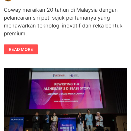
Coway meraikan 20 tahun di Malaysia dengan
pelancaran siri peti sejuk pertamanya yang
menawarkan teknologi inovatif dan reka bentuk
premium.
COWAY
READ MORE
SAMBUT
20
TAHUN
DI
MALAYSIA
DENGAN
PELANCARAN
SIRI
PETI
SEJUK
PERTAMANYA