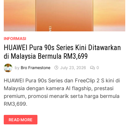
INFORMASI
HUAWEI Pura 90s Series Kini Ditawarkan
di Malaysia Bermula RM3,699
by
Bro Framestone
July 23, 2026
0
HUAWEI Pura 90s Series dan FreeClip 2 S kini di
Malaysia dengan kamera AI flagship, prestasi
premium, promosi menarik serta harga bermula
RM3,699.
HUAWEI
READ MORE
PURA
90S