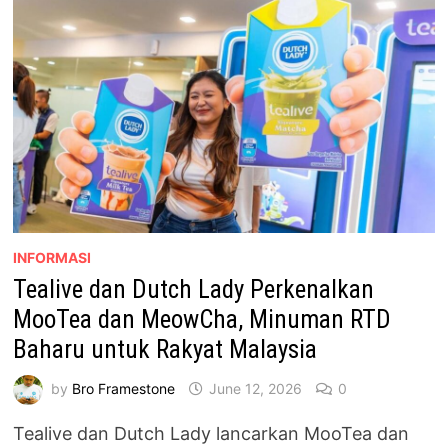
SEMULA
MAKNA
KEKUATAN
DAN
KETAHANAN
INFORMASI
Tealive dan Dutch Lady Perkenalkan
MooTea dan MeowCha, Minuman RTD
Baharu untuk Rakyat Malaysia
by
Bro Framestone
June 12, 2026
0
Tealive dan Dutch Lady lancarkan MooTea dan