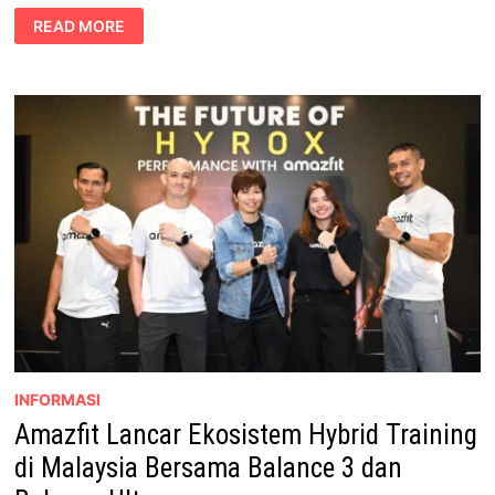
HUAWEI
READ MORE
PURA
90S
SERIES
BAWA
INOVASI
PENGIMEJAN
DAN
PENGALAMAN
PINTAR
INFORMASI
Amazfit Lancar Ekosistem Hybrid Training
di Malaysia Bersama Balance 3 dan