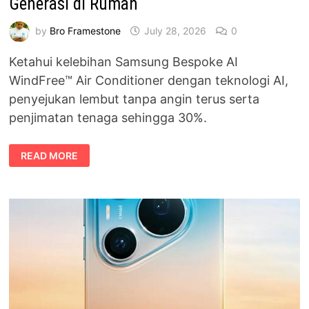
Generasi di Rumah
by
Bro Framestone
July 28, 2026
0
Ketahui kelebihan Samsung Bespoke AI
WindFree™ Air Conditioner dengan teknologi AI,
penyejukan lembut tanpa angin terus serta
penjimatan tenaga sehingga 30%.
SAMSUNG
READ MORE
BESPOKE
AI
WINDFREE™
TAWARKAN
KESELESAAN
UNTUK
SEMUA
GENERASI
DI
RUMAH