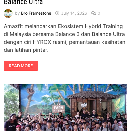
Balance Ultra
by
Bro Framestone
July 14, 2026
0
Amazfit melancarkan Ekosistem Hybrid Training
di Malaysia bersama Balance 3 dan Balance Ultra
dengan ciri HYROX rasmi, pemantauan kesihatan
dan latihan pintar.
AMAZFIT
READ MORE
LANCAR
EKOSISTEM
HYBRID
TRAINING
DI
MALAYSIA
BERSAMA
BALANCE
3
DAN
BALANCE
ULTRA