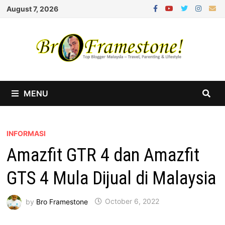
Skip
August 7, 2026
to
content
MENU
INFORMASI
Amazfit GTR 4 dan Amazfit
GTS 4 Mula Dijual di Malaysia
by
Bro Framestone
October 6, 2022