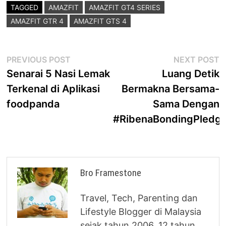
TAGGED
AMAZFIT
AMAZFIT GT4 SERIES
AMAZFIT GTR 4
AMAZFIT GTS 4
Post
Previous
N
PREVIOUS POST
NEXT POST
post:
p
Senarai 5 Nasi Lemak
Luang Detik
navigation
Terkenal di Aplikasi
Bermakna Bersama-
foodpanda
Sama Dengan
#RibenaBondingPledg
Bro Framestone
Travel, Tech, Parenting dan
Lifestyle Blogger di Malaysia
sejak tahun 2006. 12 tahun