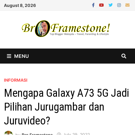
Skip
August 8, 2026
to
content
MENU
INFORMASI
Mengapa Galaxy A73 5G Jadi
Pilihan Jurugambar dan
Juruvideo?
by
Bro Framestone
July 29, 2022