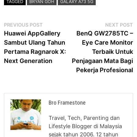
TAGGED
BRYAN GOH
GALAXY A73 5G
Post
Previous
N
PREVIOUS POST
NEXT POST
post:
p
Huawei AppGallery
BenQ GW2785TC –
navigation
Sambut Ulang Tahun
Eye Care Monitor
Pertama Ragnarok X:
Terbaik Untuk
Next Generation
Penjagaan Mata Bagi
Pekerja Profesional
Bro Framestone
Travel, Tech, Parenting dan
Lifestyle Blogger di Malaysia
sejak tahun 2006. 12 tahun