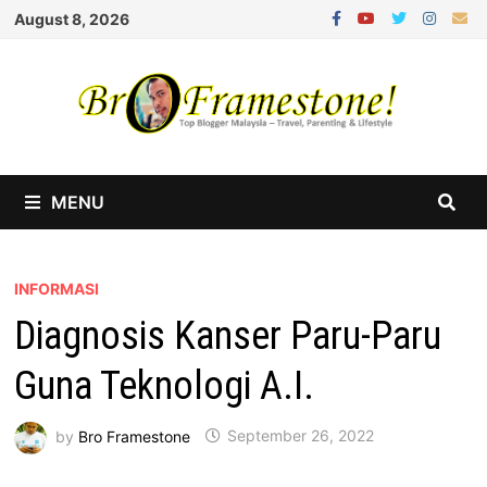
Skip
August 8, 2026
to
content
MENU
INFORMASI
Diagnosis Kanser Paru-Paru
Guna Teknologi A.I.
by
Bro Framestone
September 26, 2022