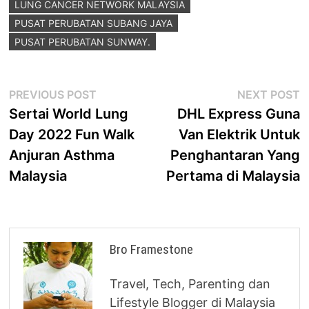
LUNG CANCER NETWORK MALAYSIA
PUSAT PERUBATAN SUBANG JAYA
PUSAT PERUBATAN SUNWAY.
Post
Previous
N
PREVIOUS POST
NEXT POST
post:
p
Sertai World Lung
DHL Express Guna
navigation
Day 2022 Fun Walk
Van Elektrik Untuk
Anjuran Asthma
Penghantaran Yang
Malaysia
Pertama di Malaysia
Bro Framestone
Travel, Tech, Parenting dan
Lifestyle Blogger di Malaysia