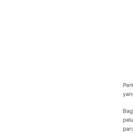
Per
yang
Bag
pel
par