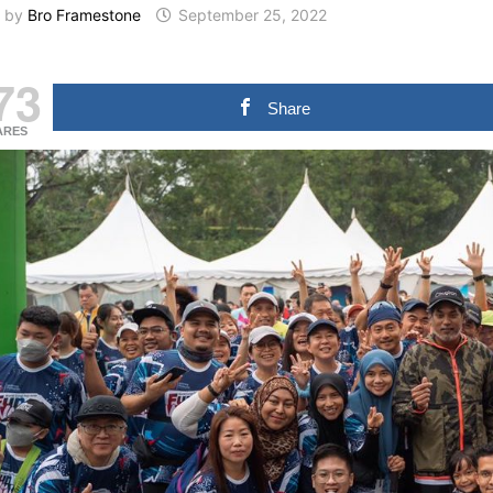
by
Bro Framestone
September 25, 2022
73
Share
ARES