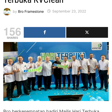
by
Bro Framestone
September 23, 2022
156
SHARES
Bro berkesempatan hadiri Majlis Hari Terbuka