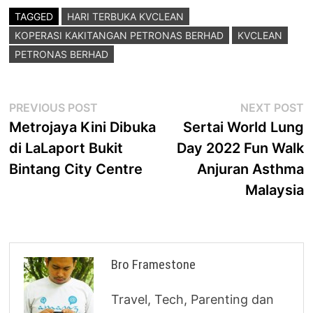
TAGGED
HARI TERBUKA KVCLEAN
KOPERASI KAKITANGAN PETRONAS BERHAD
KVCLEAN
PETRONAS BERHAD
Post
Previous
N
PREVIOUS POST
NEXT POST
post:
p
Metrojaya Kini Dibuka
Sertai World Lung
navigation
di LaLaport Bukit
Day 2022 Fun Walk
Bintang City Centre
Anjuran Asthma
Malaysia
Bro Framestone
Travel, Tech, Parenting dan