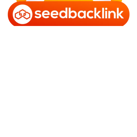
Copyright © 2006 - 2025 Bro Framestone | Owned by
Gabra Media Empire (003752670-X) | Powered by
WordPress
and
Bam
.