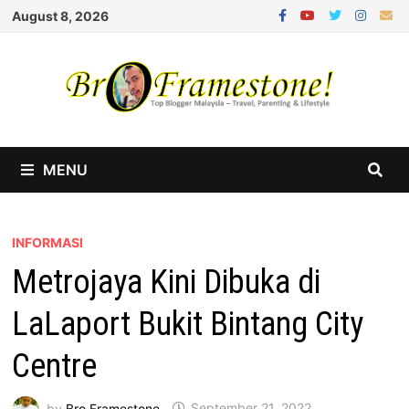
Skip
August 8, 2026
to
content
MENU
INFORMASI
Metrojaya Kini Dibuka di
LaLaport Bukit Bintang City
Centre
by
Bro Framestone
September 21, 2022