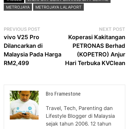
METROJAYA
METROJAYA LALAPORT
Post
Previous
N
PREVIOUS POST
NEXT POST
post:
p
vivo V25 Pro
Koperasi Kakitangan
navigation
Dilancarkan di
PETRONAS Berhad
Malaysia Pada Harga
(KOPETRO) Anjur
RM2,499
Hari Terbuka KVClean
Bro Framestone
Travel, Tech, Parenting dan
Lifestyle Blogger di Malaysia
sejak tahun 2006. 12 tahun