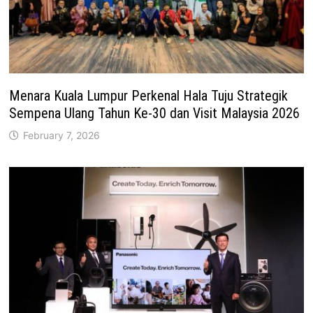
Menara Kuala Lumpur Perkenal Hala Tuju Strategik
Sempena Ulang Tahun Ke-30 dan Visit Malaysia 2026
February 7, 2026