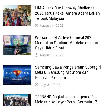
IJM Allianz Duo Highway Challenge
2026 Terus Kekal Antara Acara Larian
Terbaik Malaysia
August 4, 2026
Watsons Get Active Carnival 2026
Meriahkan Stadium Merdeka dengan
Gaya Hidup Sihat
August 3, 2026
Samsung Bawa Pengalaman Supergirl
Melalui Samsung Art Store dan
Paparan Premium
July 31, 2026
TERBANG Angkat Kisah Lagenda Rali
Malaysia ke Layar Perak Bermula 17