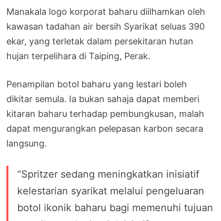
Manakala logo korporat baharu diilhamkan oleh
kawasan tadahan air bersih Syarikat seluas 390
ekar, yang terletak dalam persekitaran hutan
hujan terpelihara di Taiping, Perak.
Penampilan botol baharu yang lestari boleh
dikitar semula. Ia bukan sahaja dapat memberi
kitaran baharu terhadap pembungkusan, malah
dapat mengurangkan pelepasan karbon secara
langsung.
“Spritzer sedang meningkatkan inisiatif
kelestarian syarikat melalui pengeluaran
botol ikonik baharu bagi memenuhi tujuan