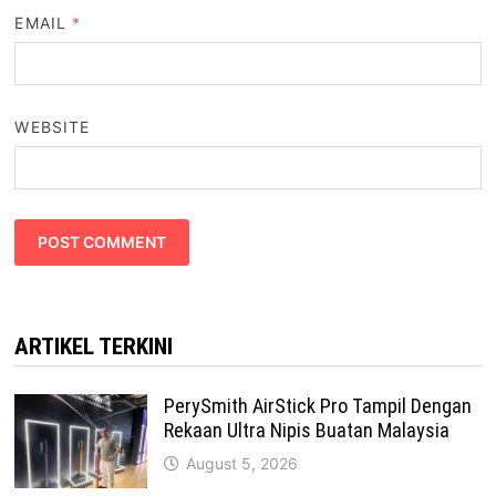
EMAIL
*
WEBSITE
ARTIKEL TERKINI
PerySmith AirStick Pro Tampil Dengan
Rekaan Ultra Nipis Buatan Malaysia
August 5, 2026