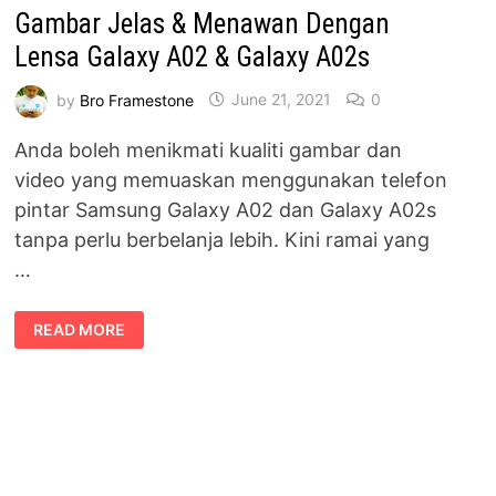
Gambar Jelas & Menawan Dengan
Lensa Galaxy A02 & Galaxy A02s
by
Bro Framestone
June 21, 2021
0
Anda boleh menikmati kualiti gambar dan
video yang memuaskan menggunakan telefon
pintar Samsung Galaxy A02 dan Galaxy A02s
tanpa perlu berbelanja lebih. Kini ramai yang
…
GAMBAR
READ MORE
JELAS
&
MENAWAN
DENGAN
LENSA
GALAXY
A02
&
GALAXY
A02S