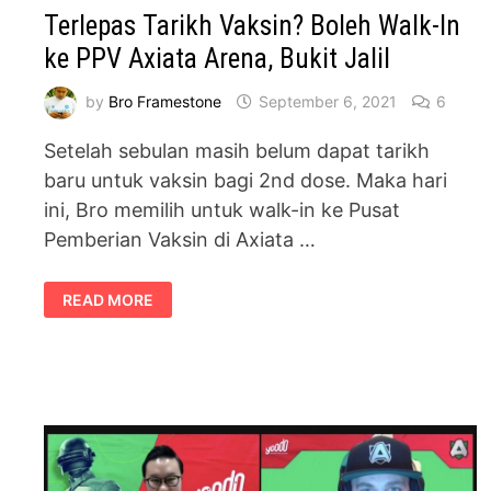
Terlepas Tarikh Vaksin? Boleh Walk-In
ke PPV Axiata Arena, Bukit Jalil
by
Bro Framestone
September 6, 2021
6
Setelah sebulan masih belum dapat tarikh
baru untuk vaksin bagi 2nd dose. Maka hari
ini, Bro memilih untuk walk-in ke Pusat
Pemberian Vaksin di Axiata …
TERLEPAS
READ MORE
TARIKH
VAKSIN?
BOLEH
WALK-
IN
KE
PPV
AXIATA
ARENA,
BUKIT
JALIL