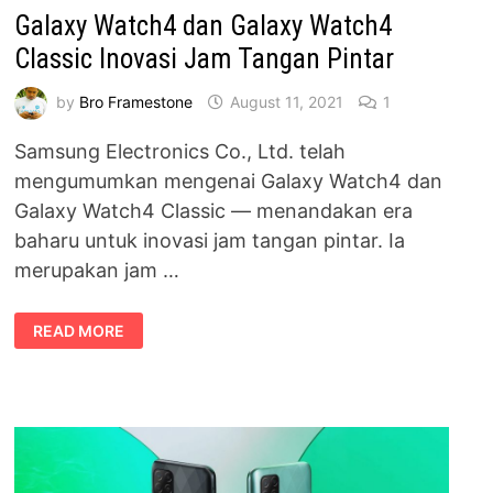
Galaxy Watch4 dan Galaxy Watch4
Classic Inovasi Jam Tangan Pintar
by
Bro Framestone
August 11, 2021
1
Samsung Electronics Co., Ltd. telah
mengumumkan mengenai Galaxy Watch4 dan
Galaxy Watch4 Classic — menandakan era
baharu untuk inovasi jam tangan pintar. Ia
merupakan jam …
GALAXY
READ MORE
WATCH4
DAN
GALAXY
WATCH4
CLASSIC
INOVASI
JAM
TANGAN
PINTAR