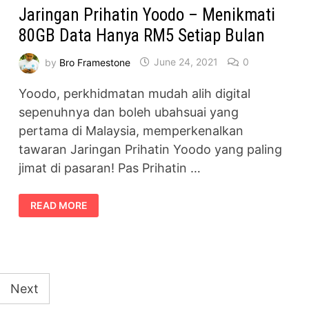
Jaringan Prihatin Yoodo – Menikmati
80GB Data Hanya RM5 Setiap Bulan
by
Bro Framestone
June 24, 2021
0
Yoodo, perkhidmatan mudah alih digital
sepenuhnya dan boleh ubahsuai yang
pertama di Malaysia, memperkenalkan
tawaran Jaringan Prihatin Yoodo yang paling
jimat di pasaran! Pas Prihatin …
JARINGAN
READ MORE
PRIHATIN
YOODO
–
MENIKMATI
80GB
DATA
HANYA
RM5
SETIAP
Next
BULAN