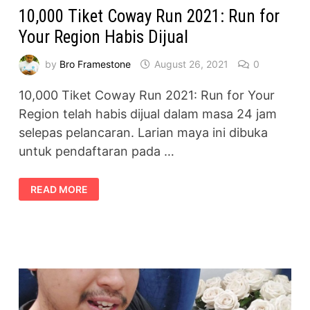
10,000 Tiket Coway Run 2021: Run for
Your Region Habis Dijual
by
Bro Framestone
August 26, 2021
0
10,000 Tiket Coway Run 2021: Run for Your
Region telah habis dijual dalam masa 24 jam
selepas pelancaran. Larian maya ini dibuka
untuk pendaftaran pada …
10,000
READ MORE
TIKET
COWAY
RUN
2021:
RUN
FOR
YOUR
REGION
HABIS
DIJUAL