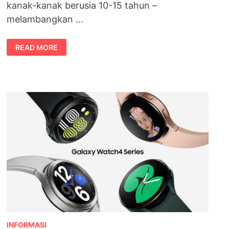
kanak-kanak berusia 10-15 tahun –
melambangkan …
ABBOTT
READ MORE
PERKENAL
PEDIASURE
10+
UNTUK
MEMACU
TUMBESARAN
REMAJA
INFORMASI