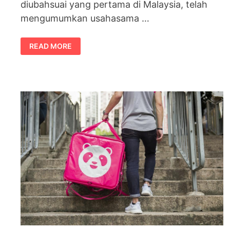
diubahsuai yang pertama di Malaysia, telah
mengumumkan usahasama …
PASUKAN
READ MORE
PUBG
MOBILE
–
YOODO
ALLIANCE
BAKAL
BERAKSI
DI
PUBG
MOBILE
PRO
LEAGUE
(PMPL)
MYSG