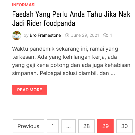
INFORMASI
Faedah Yang Perlu Anda Tahu Jika Nak
Jadi Rider foodpanda
by
Bro Framestone
June 29, 2021
1
Waktu pandemik sekarang ini, ramai yang
terkesan. Ada yang kehilangan kerja, ada
yang gaji kena potong dan ada juga kehabisan
simpanan. Pelbagai solusi diambil, dan …
FAEDAH
READ MORE
YANG
PERLU
ANDA
TAHU
JIKA
NAK
JADI
RIDER
Posts
FOODPANDA
Previous
1
…
28
29
30