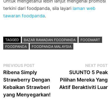
Untuk mengetahui lebih lanjut mengenai promosi
terkini dari foodpanda, sila layari
laman web
tawaran foodpanda
.
TAGGED
BAZAR RAMADAN FOODPANDA
FOODMART
FOODPANDA
FOODPANDA MALAYSIA
Post
Previous
N
PREVIOUS POST
NEXT POST
post:
p
Ribena Simply
SUUNTO 5 Peak
navigation
Strawberry Dengan
Pilihan Mereka Yang
Kebaikan Strawberi
Aktif Beraktiviti Luar
yang Menyegarkan!