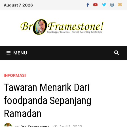
Skip
August 7, 2026
to
content
MENU
INFORMASI
Tawaran Menarik Dari
foodpanda Sepanjang
Ramadan
by
Bro Framestone
April 1, 2022