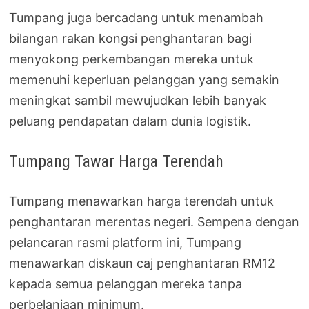
Tumpang juga bercadang untuk menambah
bilangan rakan kongsi penghantaran bagi
menyokong perkembangan mereka untuk
memenuhi keperluan pelanggan yang semakin
meningkat sambil mewujudkan lebih banyak
peluang pendapatan dalam dunia logistik.
Tumpang Tawar Harga Terendah
Tumpang menawarkan harga terendah untuk
penghantaran merentas negeri. Sempena dengan
pelancaran rasmi platform ini, Tumpang
menawarkan diskaun caj penghantaran RM12
kepada semua pelanggan mereka tanpa
perbelanjaan minimum.