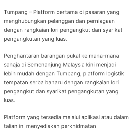
Tumpang – Platform pertama di pasaran yang
menghubungkan pelanggan dan perniagaan
dengan rangkaian lori pengangkut dan syarikat
pengangkutan yang luas.
Penghantaran barangan pukal ke mana-mana
sahaja di Semenanjung Malaysia kini menjadi
lebih mudah dengan Tumpang, platform logistik
tempatan serba baharu dengan rangkaian lori
pengangkut dan syarikat pengangkutan yang
luas.
Platform yang tersedia melalui aplikasi atau dalam
talian ini menyediakan perkhidmatan