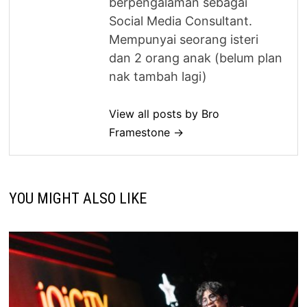
berpengalaman sebagai
Social Media Consultant.
Mempunyai seorang isteri
dan 2 orang anak (belum plan
nak tambah lagi)
View all posts by Bro
Framestone →
YOU MIGHT ALSO LIKE