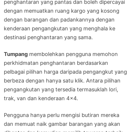
penghantaran yang pantas dan boleh dipercayai
dengan memuatkan ruang kargo yang kosong
dengan barangan dan padankannya dengan
kenderaan pengangkutan yang menghala ke
destinasi penghantaran yang sama.
Tumpang
membolehkan pengguna memohon
perkhidmatan penghantaran berdasarkan
pelbagai pilihan harga daripada pengangkut yang
berbeza dengan hanya satu klik. Antara pilihan
pengangkutan yang tersedia termasuklah lori,
trak, van dan kenderaan 4×4.
Pengguna hanya perlu mengisi butiran mereka
dan memuat naik gambar barangan yang akan