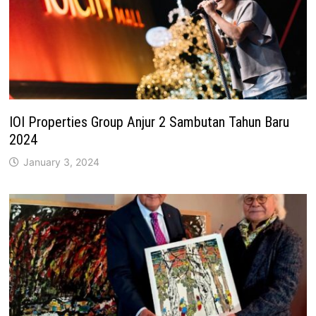
IOI Properties Group Anjur 2 Sambutan Tahun Baru
2024
January 3, 2024