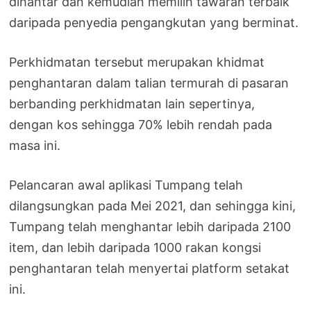
dihantar dan kemudian memilih tawaran terbaik
daripada penyedia pengangkutan yang berminat.
Perkhidmatan tersebut merupakan khidmat
penghantaran dalam talian termurah di pasaran
berbanding perkhidmatan lain sepertinya,
dengan kos sehingga 70% lebih rendah pada
masa ini.
Pelancaran awal aplikasi Tumpang telah
dilangsungkan pada Mei 2021, dan sehingga kini,
Tumpang telah menghantar lebih daripada 2100
item, dan lebih daripada 1000 rakan kongsi
penghantaran telah menyertai platform setakat
ini.