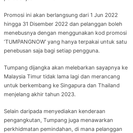
Promosi ini akan berlangsung dari 1 Jun 2022
hingga 31 Disember 2022 dan pelanggan boleh
menebusnya dengan menggunakan kod promosi
‘TUMPANGNOW’ yang hanya terpakai untuk satu
penebusan saja bagi setiap pengguna.
Tumpang dijangka akan melebarkan sayapnya ke
Malaysia Timur tidak lama lagi dan merancang
untuk berkembang ke Singapura dan Thailand
menjelang akhir tahun 2023.
Selain daripada menyediakan kenderaan
pengangkutan, Tumpang juga menawarkan
perkhidmatan pemindahan, di mana pelanggan