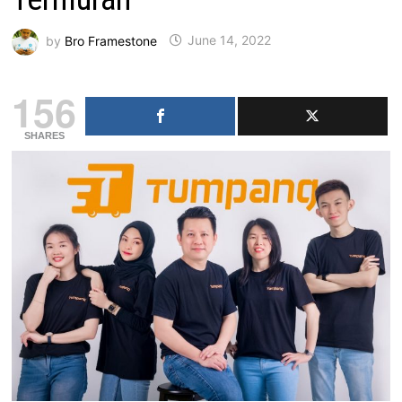
by
Bro Framestone
June 14, 2022
156
SHARES