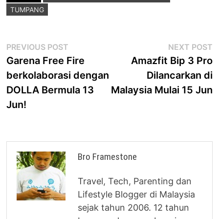
TUMPANG
Post
Previous
N
PREVIOUS POST
NEXT POST
post:
p
Garena Free Fire
Amazfit Bip 3 Pro
navigation
berkolaborasi dengan
Dilancarkan di
DOLLA Bermula 13
Malaysia Mulai 15 Jun
Jun!
Bro Framestone
Travel, Tech, Parenting dan
Lifestyle Blogger di Malaysia
sejak tahun 2006. 12 tahun