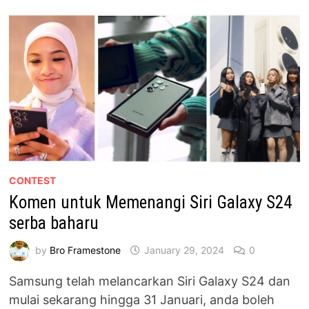
TERSEMBUNYI
&
MENANGI
GALAXY
TAB
S9
FE+
BERNILAI
RM2,799!
CONTEST
Komen untuk Memenangi Siri Galaxy S24
serba baharu
by
Bro Framestone
January 29, 2024
0
Samsung telah melancarkan Siri Galaxy S24 dan
mulai sekarang hingga 31 Januari, anda boleh