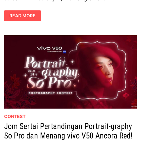
TAHNIAH
READ MORE
KEPADA
PEMENANG
PERADUAN
AYE
SPOT
&
WIN
OLEH
SAMSUNG!
CONTEST
Jom Sertai Pertandingan Portrait-graphy
So Pro dan Menang vivo V50 Ancora Red!