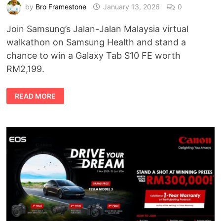
by
Bro Framestone
January 13, 2026
0
Join Samsung’s Jalan-Jalan Malaysia virtual
walkathon on Samsung Health and stand a
chance to win a Galaxy Tab S10 FE worth
RM2,199.
HANYA
READ MORE
BERJALAN
KAKI
DAN
BERPELUANG
MENANG
GALAXY
TAB
S10
FE!