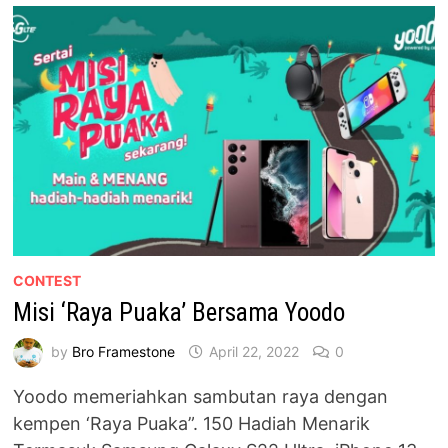
KONDOMINIUM
3-
BILIK!
CONTEST
Misi ‘Raya Puaka’ Bersama Yoodo
by
Bro Framestone
April 22, 2022
0
Yoodo memeriahkan sambutan raya dengan
kempen ‘Raya Puaka”. 150 Hadiah Menarik