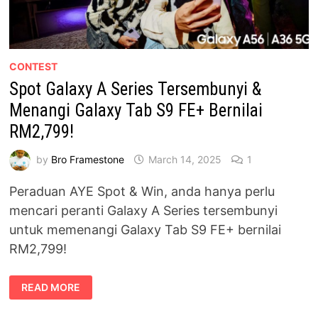
CONTEST
Spot Galaxy A Series Tersembunyi &
Menangi Galaxy Tab S9 FE+ Bernilai
RM2,799!
by
Bro Framestone
March 14, 2025
1
Peraduan AYE Spot & Win, anda hanya perlu
mencari peranti Galaxy A Series tersembunyi
untuk memenangi Galaxy Tab S9 FE+ bernilai
RM2,799!
SPOT
READ MORE
GALAXY
A
SERIES