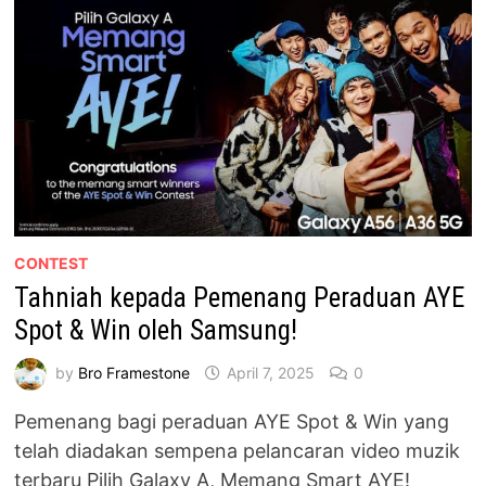
DRIVE
YOUR
DREAM”
CONTEST
Tahniah kepada Pemenang Peraduan AYE
Spot & Win oleh Samsung!
by
Bro Framestone
April 7, 2025
0
Pemenang bagi peraduan AYE Spot & Win yang
telah diadakan sempena pelancaran video muzik
terbaru Pilih Galaxy A, Memang Smart AYE!