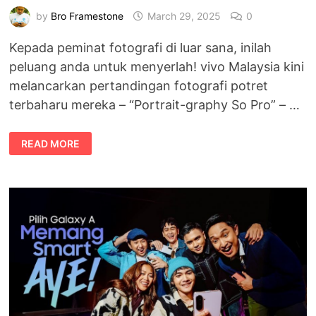
by
Bro Framestone
March 29, 2025
0
Kepada peminat fotografi di luar sana, inilah
peluang anda untuk menyerlah! vivo Malaysia kini
melancarkan pertandingan fotografi potret
terbaharu mereka – “Portrait-graphy So Pro” – …
JOM
READ MORE
SERTAI
PERTANDINGAN
PORTRAIT-
GRAPHY
SO
PRO
DAN
MENANG
VIVO
V50
ANCORA
RED!