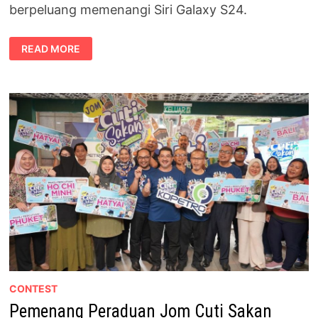
berpeluang memenangi Siri Galaxy S24.
KOMEN
READ MORE
UNTUK
MEMENANGI
SIRI
GALAXY
S24
SERBA
BAHARU
CONTEST
Pemenang Peraduan Jom Cuti Sakan