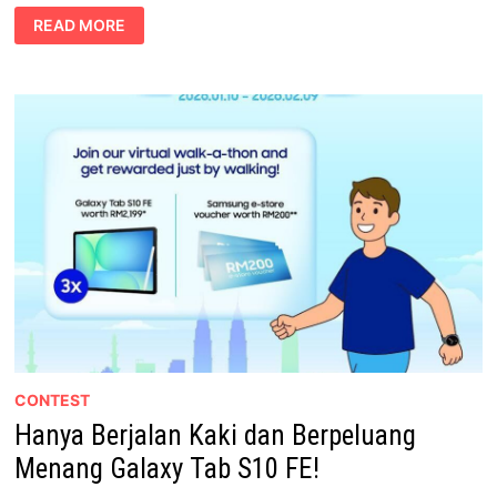
VIMTO
READ MORE
TAWAR
RM100,000
SEMPENA
GONGXI
KEMERIAHAN
BONANZA
2026
CONTEST
Hanya Berjalan Kaki dan Berpeluang
Menang Galaxy Tab S10 FE!