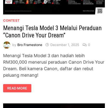
CONTEST
Menangi Tesla Model 3 Melalui Peraduan
“Canon Drive Your Dream”
by
Bro Framestone
December 1, 2025
0
Menangi Tesla Model 3 dan hadiah lebih
RM300,000 menerusi peraduan Canon Drive Your
Dream. Beli kamera Canon, daftar dan rebut
peluang menang!
MENANGI
READ MORE
TESLA
MODEL
3
MELALUI
PERADUAN
“CANON