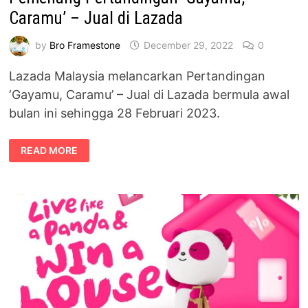
Caramu’ – Jual di Lazada
by
Bro Framestone
December 29, 2022
0
Lazada Malaysia melancarkan Pertandingan
‘Gayamu, Caramu’ – Jual di Lazada bermula awal
bulan ini sehingga 28 Februari 2023.
HADIAH
READ MORE
BERNILAI
RM60,000
UNTUK
PEMENANG
PERTANDINGAN
‘GAYAMU,
CARAMU’
–
JUAL
DI
LAZADA