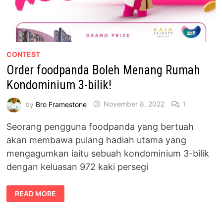
CONTEST
Order foodpanda Boleh Menang Rumah
Kondominium 3-bilik!
by
Bro Framestone
November 8, 2022
1
Seorang pengguna foodpanda yang bertuah
akan membawa pulang hadiah utama yang
mengagumkan iaitu sebuah kondominium 3-bilik
dengan keluasan 972 kaki persegi
ORDER
READ MORE
FOODPANDA
BOLEH
MENANG
RUMAH