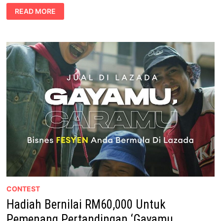
HIDANGAN
READ MORE
‘AYAM
HOT-
AH’
DI
THE
CHICKEN
RICE
SHOP
SEMPENA
TAHUN
BARU
CINA
CONTEST
Hadiah Bernilai RM60,000 Untuk
Pemenang Pertandingan ‘Gayamu,