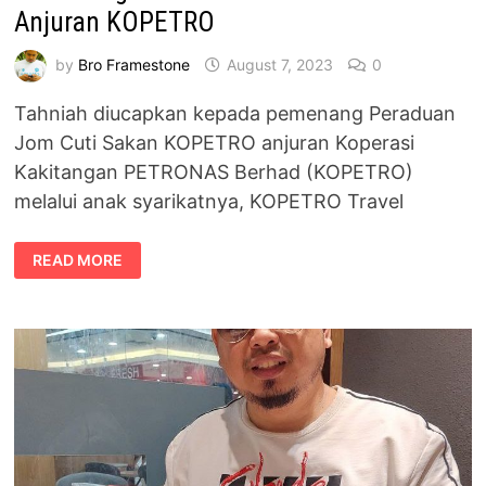
Anjuran KOPETRO
by
Bro Framestone
August 7, 2023
0
Tahniah diucapkan kepada pemenang Peraduan
Jom Cuti Sakan KOPETRO anjuran Koperasi
Kakitangan PETRONAS Berhad (KOPETRO)
melalui anak syarikatnya, KOPETRO Travel
PEMENANG
READ MORE
PERADUAN
JOM
CUTI
SAKAN
ANJURAN
KOPETRO