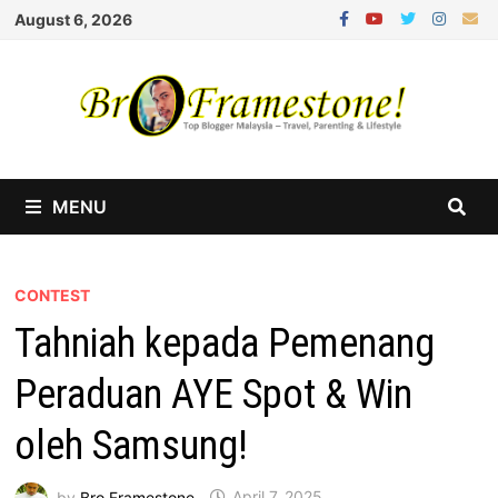
Skip
August 6, 2026
to
content
MENU
CONTEST
Tahniah kepada Pemenang
Peraduan AYE Spot & Win
oleh Samsung!
by
Bro Framestone
April 7, 2025