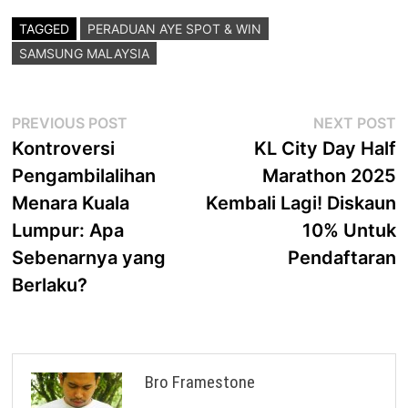
TAGGED
PERADUAN AYE SPOT & WIN
SAMSUNG MALAYSIA
Post
Previous
N
PREVIOUS POST
NEXT POST
post:
p
Kontroversi
KL City Day Half
navigation
Pengambilalihan
Marathon 2025
Menara Kuala
Kembali Lagi! Diskaun
Lumpur: Apa
10% Untuk
Sebenarnya yang
Pendaftaran
Berlaku?
Bro Framestone