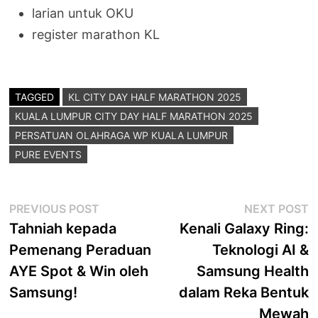
larian untuk OKU
register marathon KL
TAGGED
KL CITY DAY HALF MARATHON 2025
KUALA LUMPUR CITY DAY HALF MARATHON 2025
PERSATUAN OLAHRAGA WP KUALA LUMPUR
PURE EVENTS
Post
Previous
N
PREVIOUS POST
NEXT POST
post:
p
Tahniah kepada
Kenali Galaxy Ring:
navigation
Pemenang Peraduan
Teknologi AI &
AYE Spot & Win oleh
Samsung Health
Samsung!
dalam Reka Bentuk
Mewah