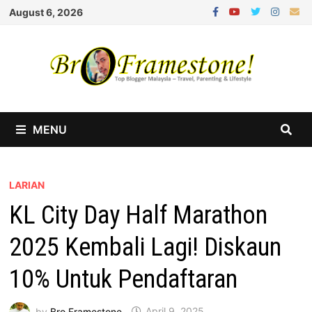
Skip
August 6, 2026
to
content
MENU
LARIAN
KL City Day Half Marathon
2025 Kembali Lagi! Diskaun
10% Untuk Pendaftaran
by
Bro Framestone
April 9, 2025