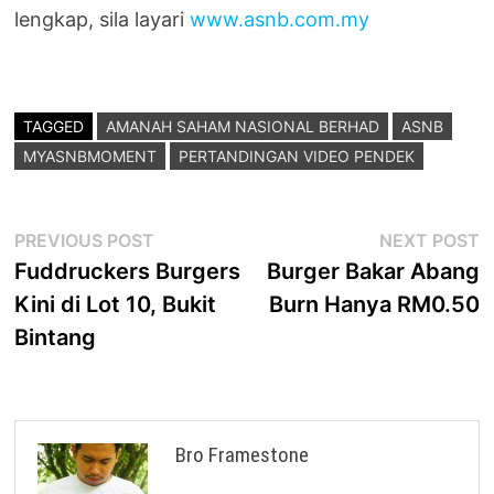
lengkap, sila layari
www.asnb.com.my
TAGGED
AMANAH SAHAM NASIONAL BERHAD
ASNB
MYASNBMOMENT
PERTANDINGAN VIDEO PENDEK
Post
Previous
N
PREVIOUS POST
NEXT POST
post:
p
Fuddruckers Burgers
Burger Bakar Abang
navigation
Kini di Lot 10, Bukit
Burn Hanya RM0.50
Bintang
Bro Framestone