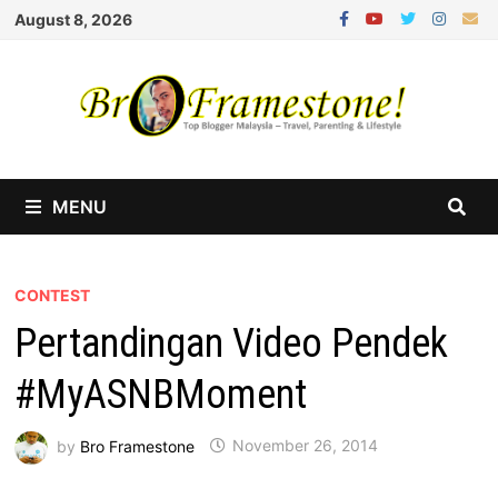
Skip
August 8, 2026
to
content
MENU
CONTEST
Pertandingan Video Pendek
#MyASNBMoment
by
Bro Framestone
November 26, 2014