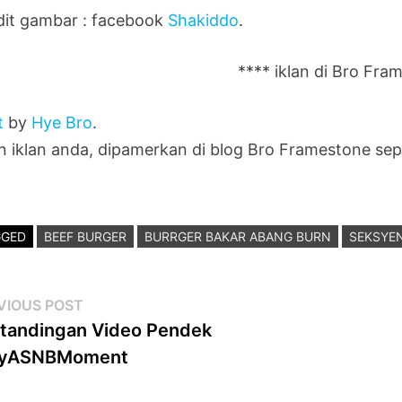
dit gambar : facebook
Shakiddo
.
**** iklan di Bro Fra
t
by
Hye Bro
.
in iklan anda, dipamerkan di blog Bro Framestone sep
GGED
BEEF BURGER
BURRGER BAKAR ABANG BURN
SEKSYEN
st
Previous
VIOUS POST
post:
tandingan Video Pendek
vigation
yASNBMoment