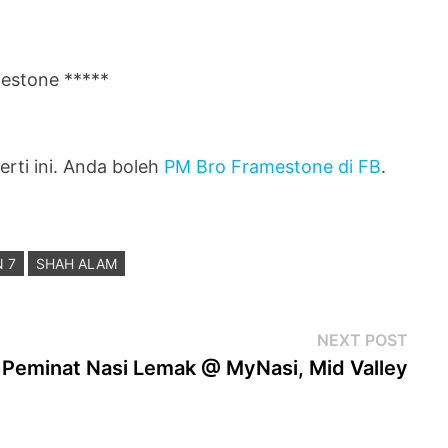
mestone *****
erti ini. Anda boleh
PM Bro Framestone di FB
.
 7
SHAH ALAM
Next
NEXT POST
post
Peminat Nasi Lemak @ MyNasi, Mid Valley