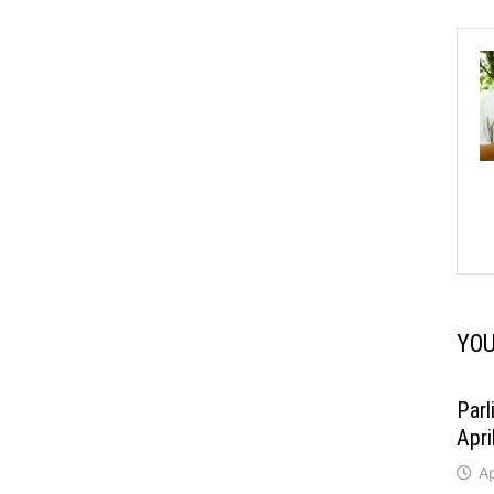
YOU
Parl
Apri
Ap