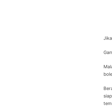
Jik
Gam
Mal
bol
Ber
sia
tem