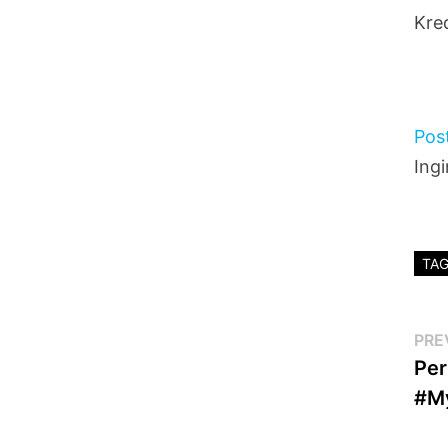
Kre
Pos
Ing
TA
Po
PRE
Per
na
#M