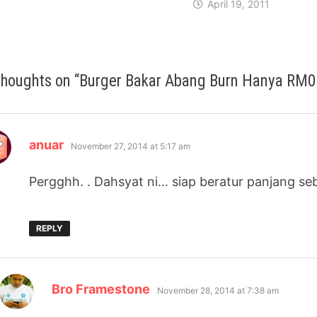
April 19, 2011
thoughts on “
Burger Bakar Abang Burn Hanya RM0
says:
anuar
November 27, 2014 at 5:17 am
Pergghh. . Dahsyat ni… siap beratur panjang seb
REPLY
says:
Bro Framestone
November 28, 2014 at 7:38 am