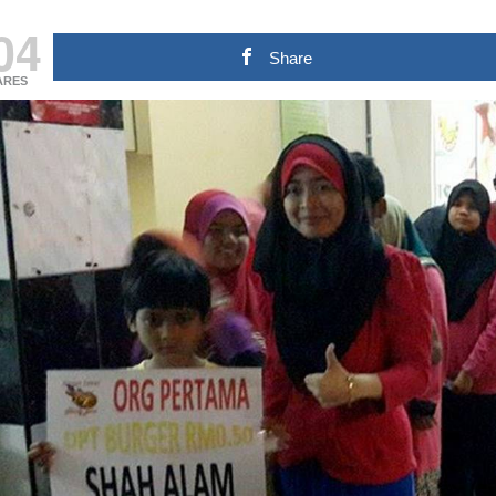
04
Share
ARES