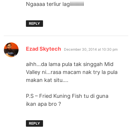
Ngaaaa terliur lagiiiiiiiiiiii
REPLY
says:
Ezad Skytech
December 30, 2014 at 10:30 pm
aihh…da lama pula tak singgah Mid
Valley ni…rasa macam nak try la pula
makan kat situ….
P.S – Fried Kuning Fish tu di guna
ikan apa bro ?
REPLY