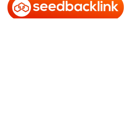
Copyright © 2006 - 2025 Bro Framestone | Owned by
Gabra Media Empire (003752670-X) | Powered by
WordPress
and
Bam
.