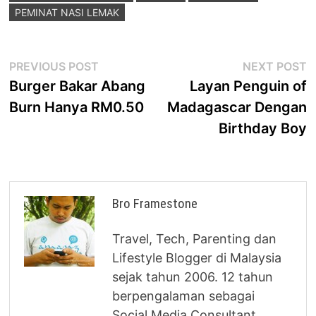
PEMINAT NASI LEMAK
Post
Previous
N
PREVIOUS POST
NEXT POST
post:
p
Burger Bakar Abang
Layan Penguin of
navigation
Burn Hanya RM0.50
Madagascar Dengan
Birthday Boy
Bro Framestone
Travel, Tech, Parenting dan
Lifestyle Blogger di Malaysia
sejak tahun 2006. 12 tahun
berpengalaman sebagai
Social Media Consultant.