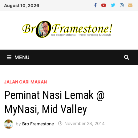
Skip
August 10, 2026
to
content
MENU
JALAN CARI MAKAN
Peminat Nasi Lemak @
MyNasi, Mid Valley
by
Bro Framestone
November 28, 2014