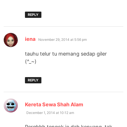
REPLY
says:
iena
November 29, 2014 at 5:56 pm
tauhu telur tu memang sedap giler
(^_~)
REPLY
says:
Kereta Sewa Shah Alam
December 1, 2014 at 10:12 am
Perghhh tengok je dah kenyang, tak