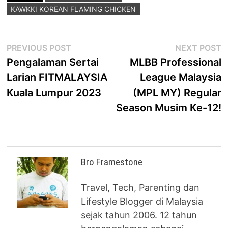
KAWKKI KOREAN FLAMING CHICKEN
Post
Previous
N
PREVIOUS POST
NEXT POST
post:
p
Pengalaman Sertai
MLBB Professional
navigation
Larian FITMALAYSIA
League Malaysia
Kuala Lumpur 2023
(MPL MY) Regular
Season Musim Ke-12!
Bro Framestone
Travel, Tech, Parenting dan
Lifestyle Blogger di Malaysia
sejak tahun 2006. 12 tahun