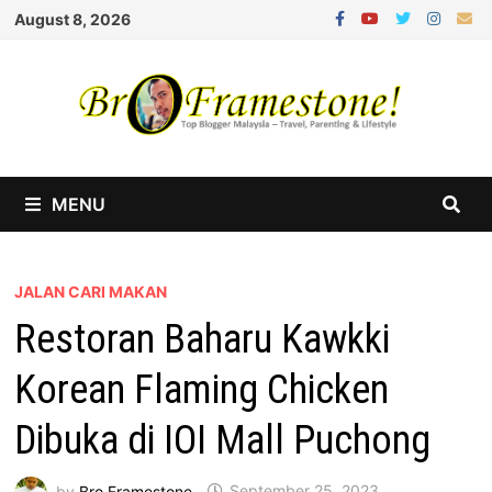
Skip
August 8, 2026
to
content
MENU
JALAN CARI MAKAN
Restoran Baharu Kawkki
Korean Flaming Chicken
Dibuka di IOI Mall Puchong
by
Bro Framestone
September 25, 2023