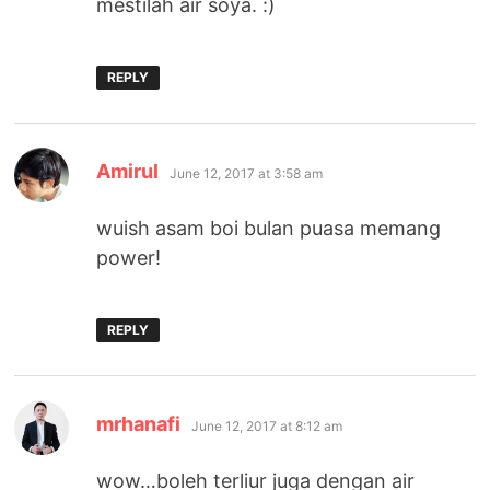
mestilah air soya. :)
REPLY
says:
Amirul
June 12, 2017 at 3:58 am
wuish asam boi bulan puasa memang
power!
REPLY
says:
mrhanafi
June 12, 2017 at 8:12 am
wow…boleh terliur juga dengan air