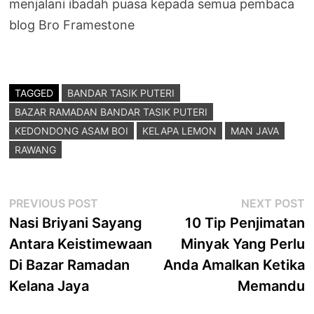
menjalani ibadah puasa kepada semua pembaca
blog Bro Framestone
TAGGED
BANDAR TASIK PUTERI
BAZAR RAMADAN BANDAR TASIK PUTERI
KEDONDONG ASAM BOI
KELAPA LEMON
MAN JAVA
RAWANG
Post
Previous
N
PREVIOUS POST
NEXT POST
post:
p
Nasi Briyani Sayang
10 Tip Penjimatan
navigation
Antara Keistimewaan
Minyak Yang Perlu
Di Bazar Ramadan
Anda Amalkan Ketika
Kelana Jaya
Memandu