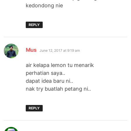
kedondong nie
REPLY
says:
Mus
June 12, 2017 at 9:19 am
air kelapa lemon tu menarik
perhatian saya..
dapat idea baru ni..
nak try buatlah petang ni..
REPLY