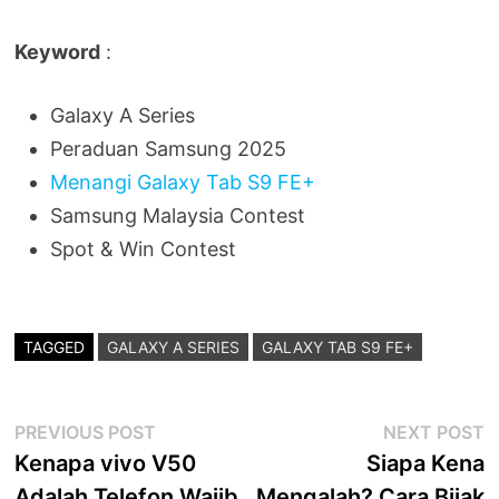
Keyword
:
Galaxy A Series
Peraduan Samsung 2025
Menangi Galaxy Tab S9 FE+
Samsung Malaysia Contest
Spot & Win Contest
TAGGED
GALAXY A SERIES
GALAXY TAB S9 FE+
Post
Previous
N
PREVIOUS POST
NEXT POST
post:
p
Kenapa vivo V50
Siapa Kena
navigation
Adalah Telefon Wajib
Mengalah? Cara Bijak