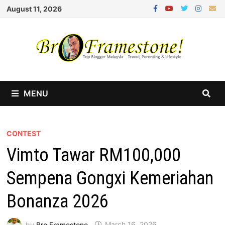
Skip
August 11, 2026
to
content
MENU
CONTEST
Vimto Tawar RM100,000
Sempena Gongxi Kemeriahan
Bonanza 2026
by
Bro Framestone
March 16, 2026