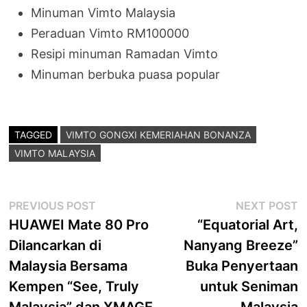
Minuman Vimto Malaysia
Peraduan Vimto RM100000
Resipi minuman Ramadan Vimto
Minuman berbuka puasa popular
TAGGED
VIMTO GONGXI KEMERIAHAN BONANZA
VIMTO MALAYSIA
Post
Previous
N
PREVIOUS POST
NEXT POST
post:
p
HUAWEI Mate 80 Pro
“Equatorial Art,
navigation
Dilancarkan di
Nanyang Breeze”
Malaysia Bersama
Buka Penyertaan
Kempen “See, Truly
untuk Seniman