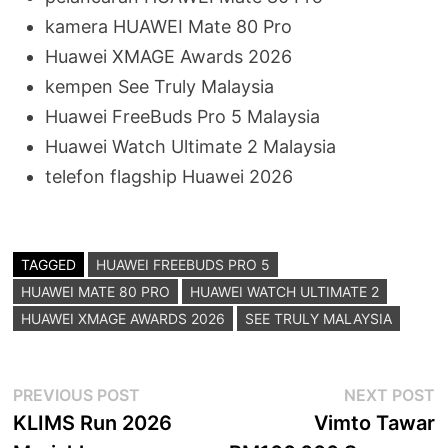
kamera HUAWEI Mate 80 Pro
Huawei XMAGE Awards 2026
kempen See Truly Malaysia
Huawei FreeBuds Pro 5 Malaysia
Huawei Watch Ultimate 2 Malaysia
telefon flagship Huawei 2026
TAGGED
HUAWEI FREEBUDS PRO 5
HUAWEI MATE 80 PRO
HUAWEI WATCH ULTIMATE 2
HUAWEI XMAGE AWARDS 2026
SEE TRULY MALAYSIA
Post
Previous
N
PREVIOUS POST
NEXT POST
post:
p
KLIMS Run 2026
Vimto Tawar
navigation