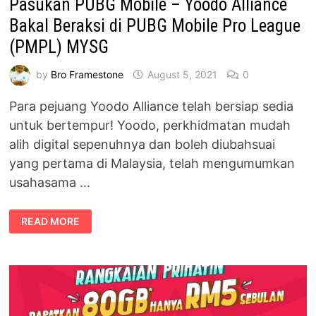
Pasukan PUBG Mobile – Yoodo Alliance
Bakal Beraksi di PUBG Mobile Pro League
(PMPL) MYSG
by
Bro Framestone
August 5, 2021
0
Para pejuang Yoodo Alliance telah bersiap sedia
untuk bertempur! Yoodo, perkhidmatan mudah
alih digital sepenuhnya dan boleh diubahsuai
yang pertama di Malaysia, telah mengumumkan
usahasama …
PASUKAN
READ MORE
PUBG
MOBILE
–
YOODO
ALLIANCE
BAKAL
BERAKSI
DI
PUBG
MOBILE