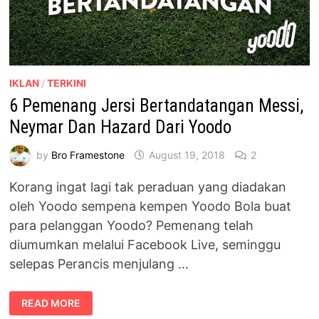
IKLAN
/
TERKINI
6 Pemenang Jersi Bertandatangan Messi,
Neymar Dan Hazard Dari Yoodo
by
Bro Framestone
August 19, 2018
2
Korang ingat lagi tak peraduan yang diadakan
oleh Yoodo sempena kempen Yoodo Bola buat
para pelanggan Yoodo? Pemenang telah
diumumkan melalui Facebook Live, seminggu
selepas Perancis menjulang …
6
READ MORE
PEMENANG
JERSI