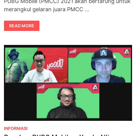
PUBG Mobile (PMCC) 2021 akan bertarung untuk
merangkul gelaran juara PMCC …
PERINGKAT
READ MORE
AKHIR
KEJOHANAN
KAMPUS
YOODO
PUBG
MOBILE
2021
INFORMASI