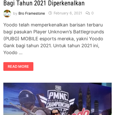
Bagi Tahun 2021 Diperkenalkan
by
Bro Framestone
February 6, 2021
0
Yoodo telah memperkenalkan barisan terbaru
bagi pasukan Player Unknown’s Battlegrounds
(PUBG) MOBILE esports mereka, yakni Yoodo
Gank bagi tahun 2021. Untuk tahun 2021 ini,
Yoodo …
BARISAN
READ MORE
PEMAIN
PASUKAN
YOODO
GANK
BAGI
TAHUN
2021
DIPERKENALKAN