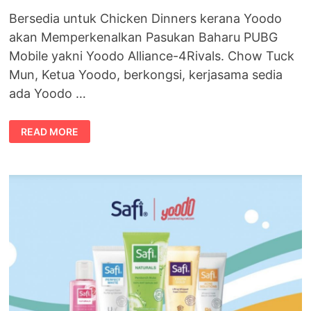
Bersedia untuk Chicken Dinners kerana Yoodo
akan Memperkenalkan Pasukan Baharu PUBG
Mobile yakni Yoodo Alliance-4Rivals. Chow Tuck
Mun, Ketua Yoodo, berkongsi, kerjasama sedia
ada Yoodo …
PASUKAN
READ MORE
YOODO
ALLIANCE-
4RIVALS
BAKAL
TAKLUK
PUBG
MOBILE