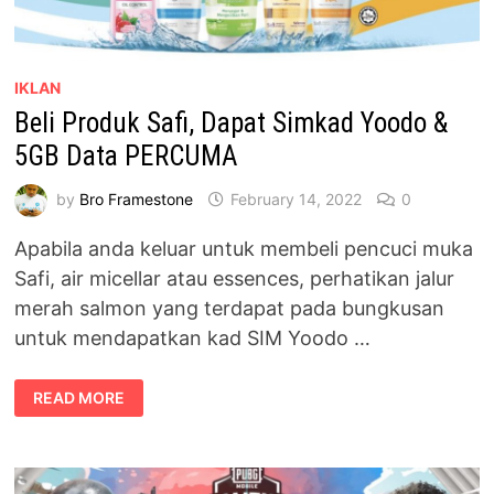
IKLAN
Beli Produk Safi, Dapat Simkad Yoodo &
5GB Data PERCUMA
by
Bro Framestone
February 14, 2022
0
Apabila anda keluar untuk membeli pencuci muka
Safi, air micellar atau essences, perhatikan jalur
merah salmon yang terdapat pada bungkusan
untuk mendapatkan kad SIM Yoodo …
BELI
READ MORE
PRODUK
SAFI,
DAPAT
SIMKAD
YOODO
&