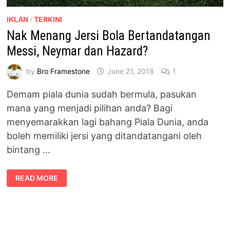
IKLAN
/
TERKINI
Nak Menang Jersi Bola Bertandatangan
Messi, Neymar dan Hazard?
by
Bro Framestone
June 21, 2018
1
Demam piala dunia sudah bermula, pasukan
mana yang menjadi pilihan anda? Bagi
menyemarakkan lagi bahang Piala Dunia, anda
boleh memiliki jersi yang ditandatangani oleh
bintang …
NAK
READ MORE
MENANG
JERSI
BOLA
BERTANDATANGAN
MESSI,
NEYMAR
DAN