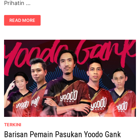
Prihatin …
JARINGAN
READ MORE
PRIHATIN
YOODO
–
MENIKMATI
80GB
DATA
HANYA
RM5
SETIAP
BULAN
TERKINI
Barisan Pemain Pasukan Yoodo Gank