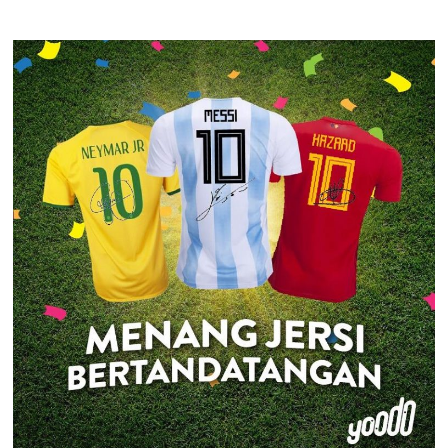
BERTANDATANGAN
MESSI,
NEYMAR
DAN
HAZARD
DARI
YOODO