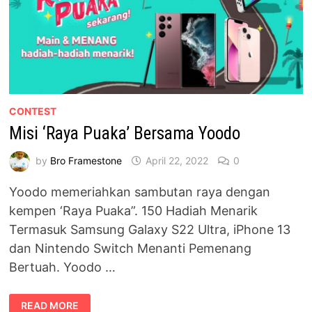
CONTEST
Misi ‘Raya Puaka’ Bersama Yoodo
by
Bro Framestone
April 22, 2022
0
Yoodo memeriahkan sambutan raya dengan
kempen ‘Raya Puaka”. 150 Hadiah Menarik
Termasuk Samsung Galaxy S22 Ultra, iPhone 13
dan Nintendo Switch Menanti Pemenang
Bertuah. Yoodo …
MISI
READ MORE
‘RAYA