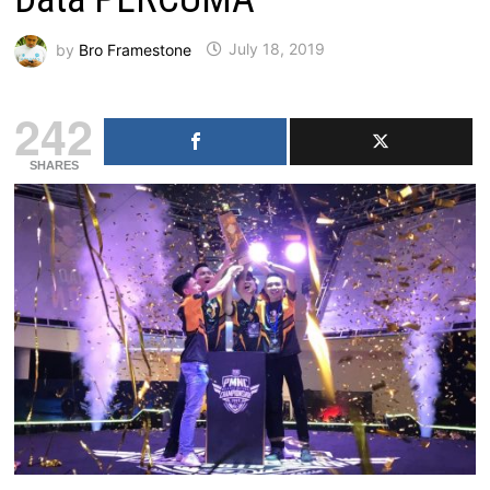
by
Bro Framestone
July 18, 2019
242
SHARES