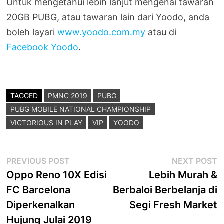
Untuk mengetahui lebih lanjut mengenai tawaran
20GB PUBG, atau tawaran lain dari Yoodo, anda
boleh layari
www.yoodo.com.my
atau di
Facebook Yoodo
.
TAGGED
PMNC 2019
PUBG
PUBG MOBILE NATIONAL CHAMPIONSHIP
VICTORIOUS IN PLAY
VIP
YOODO
Post
Previous
N
PREVIOUS POST
NEXT POST
post:
p
Oppo Reno 10X Edisi
Lebih Murah &
navigation
FC Barcelona
Berbaloi Berbelanja di
Diperkenalkan
Segi Fresh Market
Hujung Julai 2019