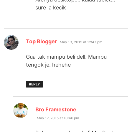
sure la kecik
says:
Top Blogger
May 13, 2015 at 12:47 pm
Gua tak mampu beli dell. Mampu
tengok je. hehehe
REPLY
says:
Bro Framestone
May 17, 2015 at 10:46 pm