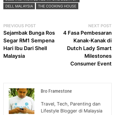
DELL MALAYSIA
THE COOKING HOUSE
Post
Previous
N
PREVIOUS POST
NEXT POST
post:
p
Sejambak Bunga Ros
4 Fasa Pembesaran
navigation
Segar RM1 Sempena
Kanak-Kanak di
Hari Ibu Dari Shell
Dutch Lady Smart
Malaysia
Milestones
Consumer Event
Bro Framestone
Travel, Tech, Parenting dan
Lifestyle Blogger di Malaysia