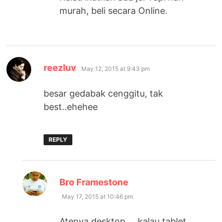
murah, beli secara Online.
says:
reezluv
May 12, 2015 at 9:43 pm
besar gedabak cenggitu, tak
best..ehehee
REPLY
says:
Bro Framestone
May 17, 2015 at 10:46 pm
Atenya desktop…. kalau tablet…