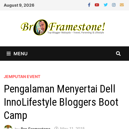
Skip
August 9, 2026
to
content
MENU
JEMPUTAN EVENT
Pengalaman Menyertai Dell
InnoLifestyle Bloggers Boot
Camp
by
Bro Framestone
May 11, 2015