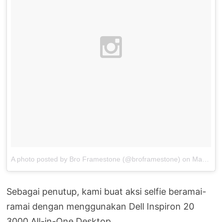
A photo posted by Bro Framestone (@broframestone)
on
May 11, 2015 at 7:57pm PDT
Sebagai penutup, kami buat aksi selfie beramai-
ramai dengan menggunakan Dell Inspiron 20
3000 All-in-One Desktop.