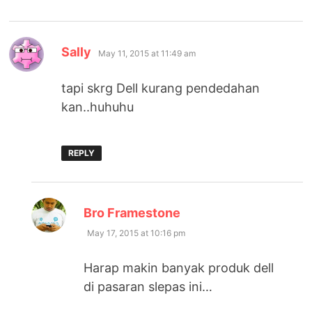
says:
Sally
May 11, 2015 at 11:49 am
tapi skrg Dell kurang pendedahan
kan..huhuhu
REPLY
says:
Bro Framestone
May 17, 2015 at 10:16 pm
Harap makin banyak produk dell
di pasaran slepas ini…