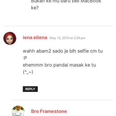
Bukan ke mu baru beli MacBook
ke?
says:
iena eliena
May 13, 2015 at 2:29 pm
wahh abam2 sado je blh selfie cm tu
:P
ehemmm bro pandai masak ke tu
(^_~)
REPLY
says:
Bro Framestone