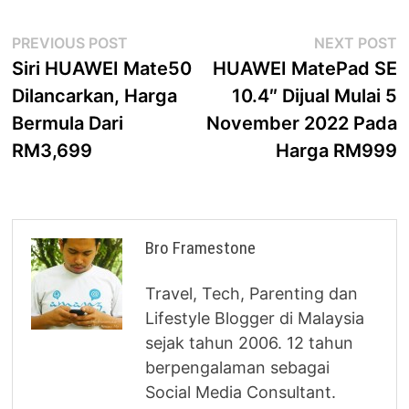
Post
Previous
N
PREVIOUS POST
NEXT POST
post:
p
Siri HUAWEI Mate50
HUAWEI MatePad SE
navigation
Dilancarkan, Harga
10.4″ Dijual Mulai 5
Bermula Dari
November 2022 Pada
RM3,699
Harga RM999
Bro Framestone
Travel, Tech, Parenting dan
Lifestyle Blogger di Malaysia
sejak tahun 2006. 12 tahun
berpengalaman sebagai
Social Media Consultant.