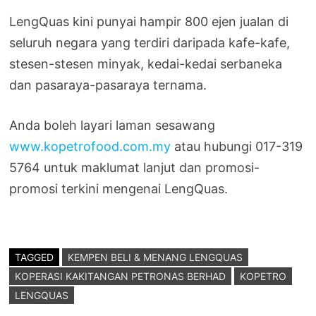
LengQuas kini punyai hampir 800 ejen jualan di
seluruh negara yang terdiri daripada kafe-kafe,
stesen-stesen minyak, kedai-kedai serbaneka
dan pasaraya-pasaraya ternama.
Anda boleh layari laman sesawang
www.kopetrofood.com.my
atau hubungi 017-319
5764 untuk maklumat lanjut dan promosi-
promosi terkini mengenai LengQuas.
TAGGED
KEMPEN BELI & MENANG LENGQUAS
KOPERASI KAKITANGAN PETRONAS BERHAD
KOPETRO
LENGQUAS