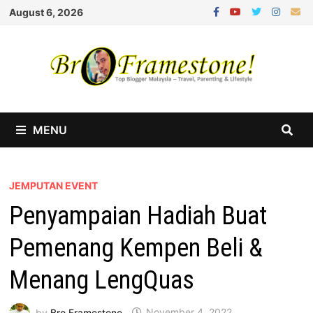
Skip
August 6, 2026
to
content
MENU
JEMPUTAN EVENT
Penyampaian Hadiah Buat
Pemenang Kempen Beli &
Menang LengQuas
by
Bro Framestone
November 4, 2022