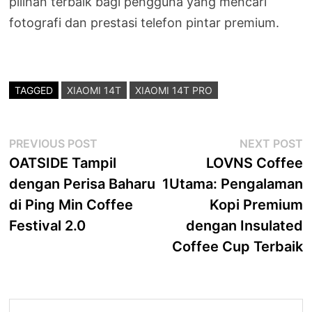
pilihan terbaik bagi pengguna yang mencari
fotografi dan prestasi telefon pintar premium.
TAGGED
XIAOMI 14T
XIAOMI 14T PRO
Post
Previous
N
PREVIOUS POST
NEXT POST
post:
p
OATSIDE Tampil
LOVNS Coffee
navigation
dengan Perisa Baharu
1Utama: Pengalaman
di Ping Min Coffee
Kopi Premium
Festival 2.0
dengan Insulated
Coffee Cup Terbaik