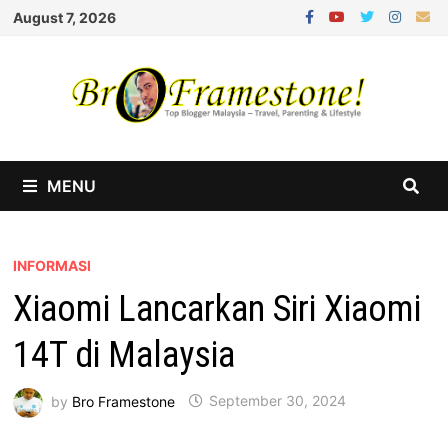
Skip
August 7, 2026
to
content
MENU
INFORMASI
Xiaomi Lancarkan Siri Xiaomi
14T di Malaysia
by
Bro Framestone
September 30, 2024