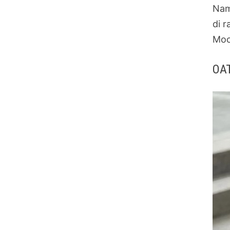
Nam
di 
Moc
OAT