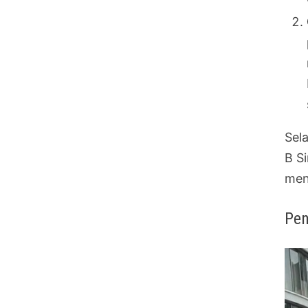
Sel
B S
men
Pen