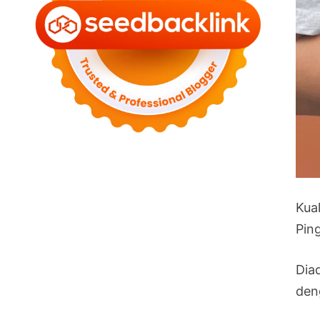
Kua
Pin
Diad
den