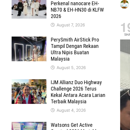
Perkenal nanocare EH-
NB70 & EH-HN30 di KLFW
2026
1
August 7, 2026
SH
PerySmith AirStick Pro
Tampil Dengan Rekaan
Ultra Nipis Buatan
Malaysia
August 5, 2026
IJM Allianz Duo Highway
Challenge 2026 Terus
Kekal Antara Acara Larian
Terbaik Malaysia
August 4, 2026
Watsons Get Active