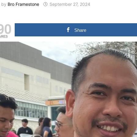
by
Bro Framestone
September 27, 2024
90
Share
ARES