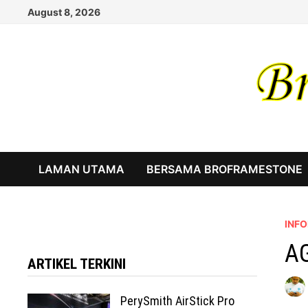
Skip
August 8, 2026
to
content
LAMAN UTAMA
BERSAMA BROFRAMESTONE
INF
AG
ARTIKEL TERKINI
PerySmith AirStick Pro