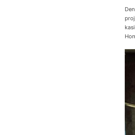
Den
pro
kas
Hom