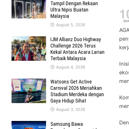
Tampil Dengan Rekaan
1
Ultra Nipis Buatan
Malaysia
SH
August 5, 2026
AGA
pen
IJM Allianz Duo Highway
Challenge 2026 Terus
ker
Kekal Antara Acara Larian
Terbaik Malaysia
Ini
August 4, 2026
eko
men
Watsons Get Active
Carnival 2026 Meriahkan
Stadium Merdeka dengan
Kom
Gaya Hidup Sihat
men
August 3, 2026
Den
Samsung Bawa