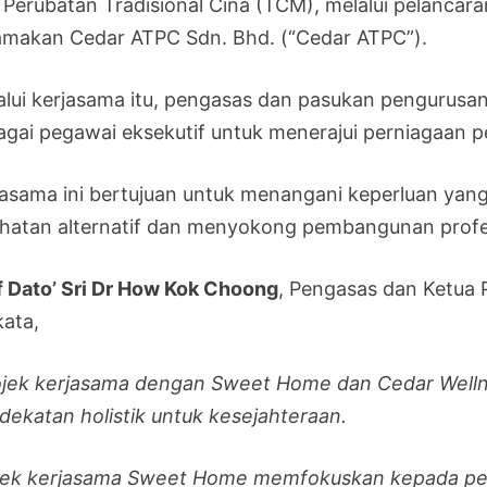
 Perubatan Tradisional Cina (TCM), melalui pelancara
amakan Cedar ATPC Sdn. Bhd. (“Cedar ATPC”).
alui kerjasama itu, pengasas dan pasukan pengurusa
agai pegawai eksekutif untuk menerajui perniagaan p
jasama ini bertujuan untuk menangani keperluan yan
ihatan alternatif dan menyokong pembangunan profes
f Dato’ Sri Dr How Kok Choong
, Pengasas dan Ketua 
kata,
ojek kerjasama dengan Sweet Home dan Cedar Welln
dekatan holistik untuk kesejahteraan.
jek kerjasama Sweet Home memfokuskan kepada pe