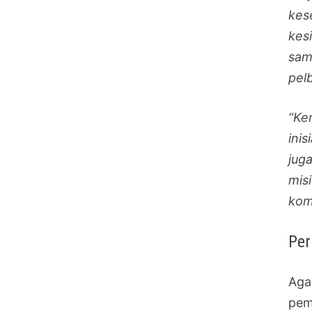
kes
kes
sam
pel
“Ke
ini
jug
mis
komu
Per
Aga
pem