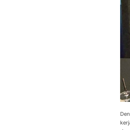
Den
ker