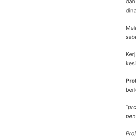
dan
din
Mel
seb
Ker
kes
Pro
ber
“
pr
pen
Pro