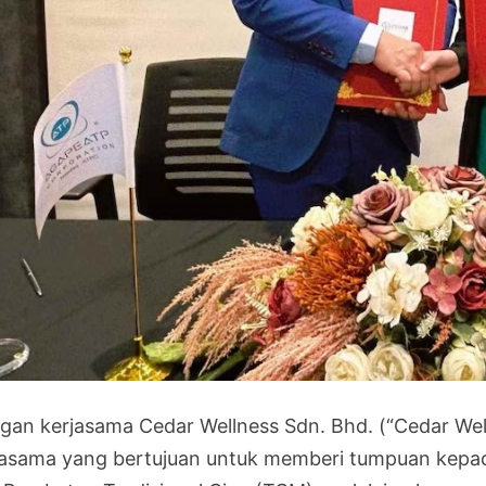
gan kerjasama Cedar Wellness Sdn. Bhd. (“Cedar Well
jasama yang bertujuan untuk memberi tumpuan kepada