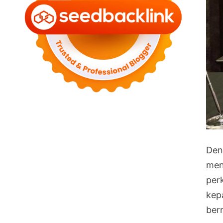
Den
men
per
kep
ber