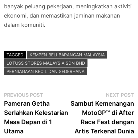
banyak peluang pekerjaan, meningkatkan aktiviti
ekonomi, dan memastikan jaminan makanan
dalam komuniti.
TAGGED
KEMPEN BELI BARANGAN MALAYSIA
LOTUSS STORES MALAYSIA SDN BHD
PERNIAGAAN KECIL DAN SEDERHANA
Post
Previous
N
PREVIOUS POST
NEXT POST
post:
p
Pameran Getha
Sambut Kemenangan
navigation
Serlahkan Kelestarian
MotoGP™ di After
Masa Depan di 1
Race Fest dengan
Utama
Artis Terkenal Dunia