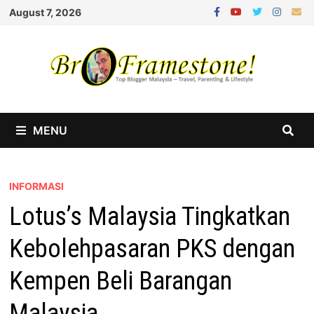
Skip
August 7, 2026
to
content
MENU
INFORMASI
Lotus’s Malaysia Tingkatkan
Kebolehpasaran PKS dengan
Kempen Beli Barangan
Malaysia