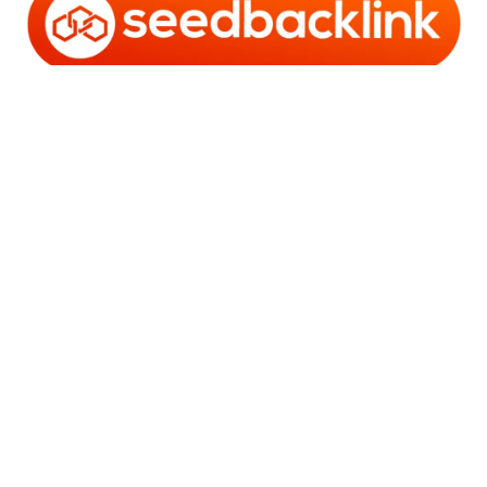
Copyright © 2006 - 2025 Bro Framestone | Owned by
Gabra Media Empire (003752670-X) | Powered by
WordPress
and
Bam
.