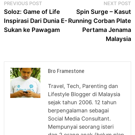
Post
Previous
N
PREVIOUS POST
NEXT POST
post:
p
Soloz: Game of Life
Spin Surge – Kasut
navigation
Inspirasi Dari Dunia E-
Running Corban Plate
Sukan ke Pawagam
Pertama Jenama
Malaysia
Bro Framestone
Travel, Tech, Parenting dan
Lifestyle Blogger di Malaysia
sejak tahun 2006. 12 tahun
berpengalaman sebagai
Social Media Consultant.
Mempunyai seorang isteri
dan 2 orang anak (belum plan