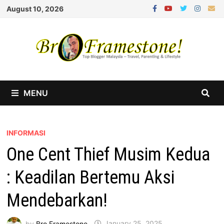
Skip
August 10, 2026
to
content
MENU
INFORMASI
One Cent Thief Musim Kedua
: Keadilan Bertemu Aksi
Mendebarkan!
by
Bro Framestone
January 25, 2025