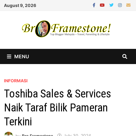
Skip
August 9, 2026
to
content
MENU
INFORMASI
Toshiba Sales & Services
Naik Taraf Bilik Pameran
Terkini
by
Bro Framestone
July 30, 2024