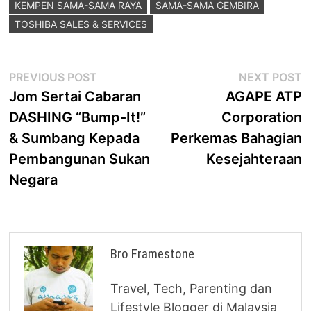
KEMPEN SAMA-SAMA RAYA
SAMA-SAMA GEMBIRA
TOSHIBA SALES & SERVICES
Post
Previous
N
PREVIOUS POST
NEXT POST
post:
p
Jom Sertai Cabaran
AGAPE ATP
navigation
DASHING “Bump-It!”
Corporation
& Sumbang Kepada
Perkemas Bahagian
Pembangunan Sukan
Kesejahteraan
Negara
Bro Framestone
Travel, Tech, Parenting dan
Lifestyle Blogger di Malaysia