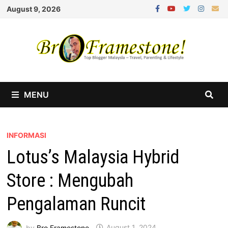
Skip
August 9, 2026
to
content
MENU
INFORMASI
Lotus’s Malaysia Hybrid
Store : Mengubah
Pengalaman Runcit
by
Bro Framestone
August 1, 2024