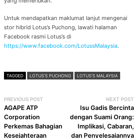
yang memerlukan.
Untuk mendapatkan maklumat lanjut mengenai
stor hibrid Lotus’s Puchong, lawati halaman
Facebook rasmi Lotus’s di
https://www.facebook.com/LotussMalaysia
.
TAGGED
LOTUS'S PUCHONG
LOTUS’S MALAYSIA
Post
Previous
N
PREVIOUS POST
NEXT POST
post:
p
AGAPE ATP
Isu Gadis Bercinta
navigation
Corporation
dengan Suami Orang:
Perkemas Bahagian
Implikasi, Cabaran,
Kesejahteraan
dan Penyelesaiannya