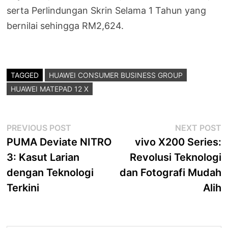
serta Perlindungan Skrin Selama 1 Tahun yang
bernilai sehingga RM2,624.
TAGGED
HUAWEI CONSUMER BUSINESS GROUP
HUAWEI MATEPAD 12 X
Post
Previous
N
PREVIOUS POST
NEXT POST
post:
p
PUMA Deviate NITRO
vivo X200 Series:
navigation
3: Kasut Larian
Revolusi Teknologi
dengan Teknologi
dan Fotografi Mudah
Terkini
Alih