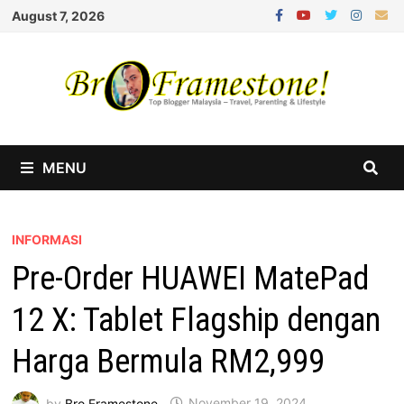
Skip
August 7, 2026
to
content
MENU
INFORMASI
Pre-Order HUAWEI MatePad
12 X: Tablet Flagship dengan
Harga Bermula RM2,999
by
Bro Framestone
November 19, 2024