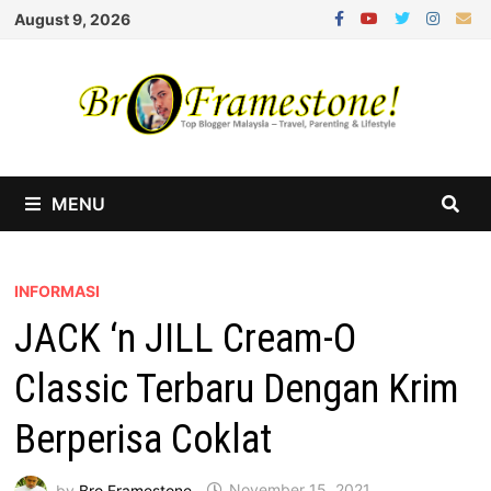
Skip
August 9, 2026
to
content
MENU
INFORMASI
JACK ‘n JILL Cream-O
Classic Terbaru Dengan Krim
Berperisa Coklat
by
Bro Framestone
November 15, 2021