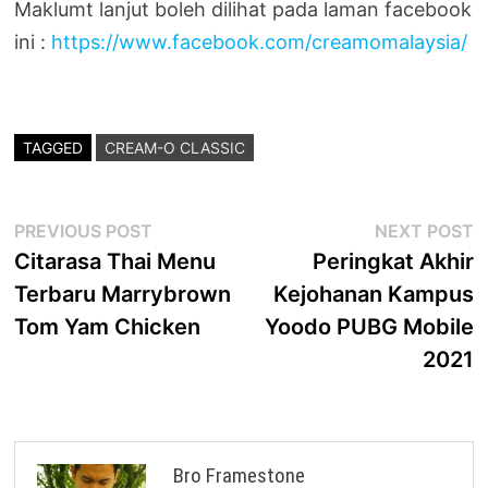
Maklumt lanjut boleh dilihat pada laman facebook
ini :
https://www.facebook.com/creamomalaysia/
TAGGED
CREAM-O CLASSIC
Post
Previous
N
PREVIOUS POST
NEXT POST
post:
p
Citarasa Thai Menu
Peringkat Akhir
navigation
Terbaru Marrybrown
Kejohanan Kampus
Tom Yam Chicken
Yoodo PUBG Mobile
2021
Bro Framestone