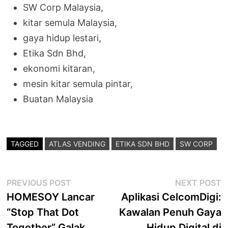
SW Corp Malaysia,
kitar semula Malaysia,
gaya hidup lestari,
Etika Sdn Bhd,
ekonomi kitaran,
mesin kitar semula pintar,
Buatan Malaysia
TAGGED
ATLAS VENDING
ETIKA SDN BHD
SW CORP
Post
Previous
N
PREVIOUS POST
NEXT POST
post:
p
HOMESOY Lancar
Aplikasi CelcomDigi:
navigation
“Stop That Dot
Kawalan Penuh Gaya
Together” Galak
Hidup Digital di