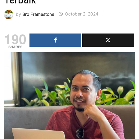
by
Bro Framestone
October 2, 2024
190
SHARES