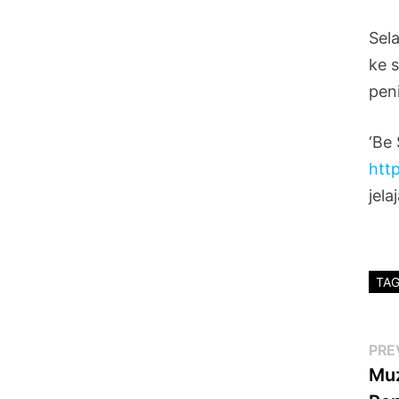
Sel
ke 
pen
‘Be
htt
jela
TA
Po
PRE
Muz
na