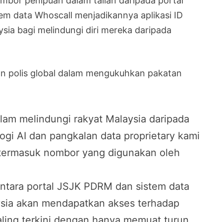
mbor penipuan dalam talian daripada portal
em data Whoscall menjadikannya aplikasi ID
ysia bagi melindungi diri mereka daripada
an polis global dalam mengukuhkan pakatan
m melindungi rakyat Malaysia daripada
ogi AI dan pangkalan data proprietary kami
n termasuk nombor yang digunakan oleh
antara portal JSJK PDRM dan sistem data
ysia akan mendapatkan akses terhadap
aling terkini dengan hanya memuat turun