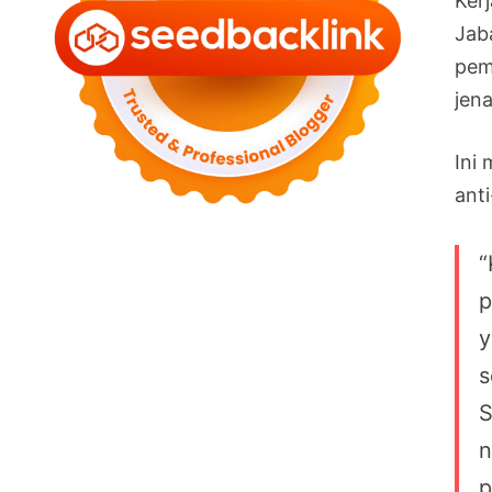
Ker
Jab
pem
jen
Ini
ant
“
p
y
s
S
n
p