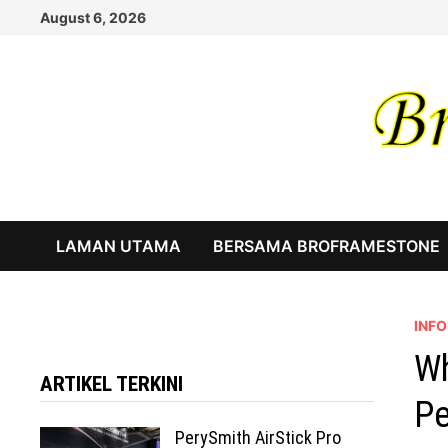
Skip
August 6, 2026
to
content
LAMAN UTAMA
BERSAMA BROFRAMESTONE
INF
Wh
ARTIKEL TERKINI
Pe
PerySmith AirStick Pro