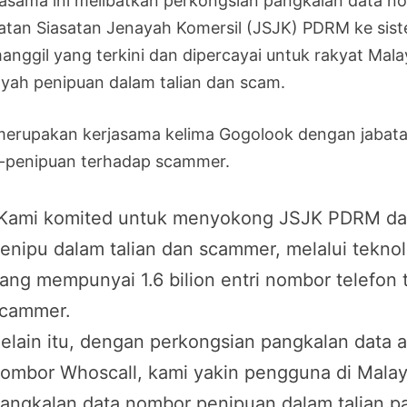
jasama ini melibatkan perkongsian pangkalan data no
atan Siasatan Jenayah Komersil (JSJK) PDRM ke sist
anggil yang terkini dan dipercayai untuk rakyat Mala
ayah penipuan dalam talian dan scam.
 merupakan kerjasama kelima Gogolook dengan jabat
i-penipuan terhadap scammer.
Kami komited untuk menyokong JSJK PDRM dala
enipu dalam talian dan scammer, melalui teknol
ang mempunyai 1.6 bilion entri nombor telefo
cammer.
elain itu, dengan perkongsian pangkalan data 
ombor Whoscall, kami yakin pengguna di Mala
angkalan data nombor penipuan dalam talian p