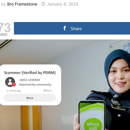
by
Bro Framestone
January 8, 2023
73
Share
ARES