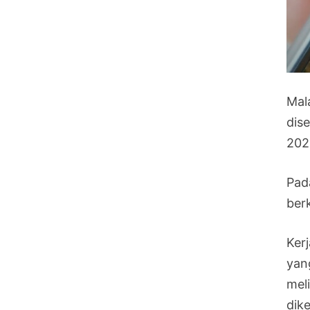
Mal
dis
202
Pad
ber
Ker
yan
mel
dik