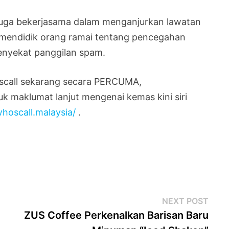
 juga bekerjasama dalam menganjurkan lawatan
a mendidik orang ramai tentang pencegahan
enyekat panggilan spam.
oscall sekarang secara PERCUMA,
uk maklumat lanjut mengenai kemas kini siri
hoscall.malaysia/
.
Next
NEXT POST
post
ZUS Coffee Perkenalkan Barisan Baru