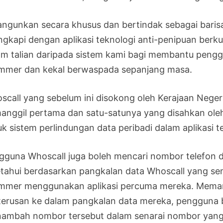
angunkan secara khusus dan bertindak sebagai bari
engkapi dengan aplikasi teknologi anti-penipuan be
am talian daripada sistem kami bagi membantu pengg
mmer dan kekal berwaspada sepanjang masa.
scall yang sebelum ini disokong oleh Kerajaan Negeri 
anggil pertama dan satu-satunya yang disahkan ole
uk sistem perlindungan data peribadi dalam aplikasi t
gguna Whoscall juga boleh mencari nombor telefon d
etahui berdasarkan pangkalan data Whoscall yang s
mmer menggunakan aplikasi percuma mereka. Meman
terusan ke dalam pangkalan data mereka, pengguna 
ambah nombor tersebut dalam senarai nombor yang 