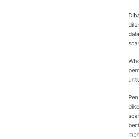
Dib
dil
dal
sca
Who
pem
unt
Pen
dik
sca
ber
men