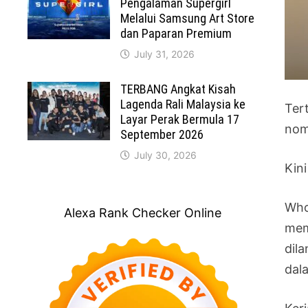
Pengalaman Supergirl
Melalui Samsung Art Store
dan Paparan Premium
July 31, 2026
TERBANG Angkat Kisah
Lagenda Rali Malaysia ke
Ter
Layar Perak Bermula 17
nom
September 2026
July 30, 2026
Kini
Who
Alexa Rank Checker Online
mem
dil
dala