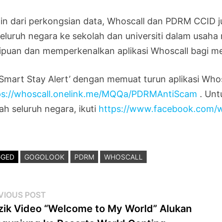
ain dari perkongsian data, Whoscall dan PDRM CCID
seluruh negara ke sekolah dan universiti dalam usah
ipuan dan memperkenalkan aplikasi Whoscall bagi m
 Smart Stay Alert’ dengan memuat turun aplikasi Wh
ps://whoscall.onelink.me/MQQa/PDRMAntiScam
. Unt
jah seluruh negara, ikuti
https://www.facebook.com/w
GGED
GOGOLOOK
PDRM
WHOSCALL
st
Previous
VIOUS POST
post:
ik Video “Welcome to My World” Alukan
vigation