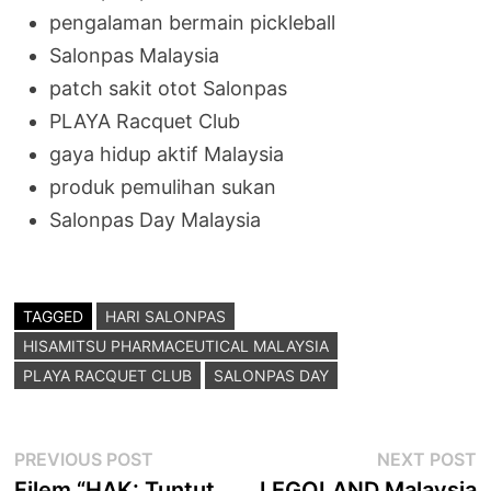
pengalaman bermain pickleball
Salonpas Malaysia
patch sakit otot Salonpas
PLAYA Racquet Club
gaya hidup aktif Malaysia
produk pemulihan sukan
Salonpas Day Malaysia
TAGGED
HARI SALONPAS
HISAMITSU PHARMACEUTICAL MALAYSIA
PLAYA RACQUET CLUB
SALONPAS DAY
Post
Previous
N
PREVIOUS POST
NEXT POST
post:
p
Filem “HAK: Tuntut
LEGOLAND Malaysia