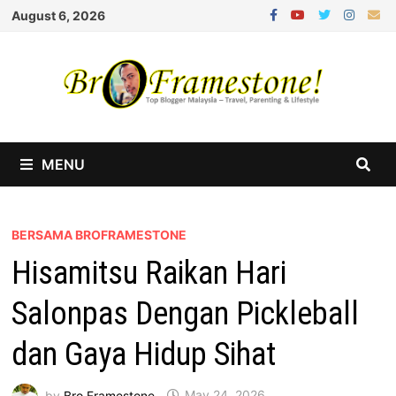
Skip
August 6, 2026
to
content
MENU
BERSAMA BROFRAMESTONE
Hisamitsu Raikan Hari
Salonpas Dengan Pickleball
dan Gaya Hidup Sihat
by
Bro Framestone
May 24, 2026