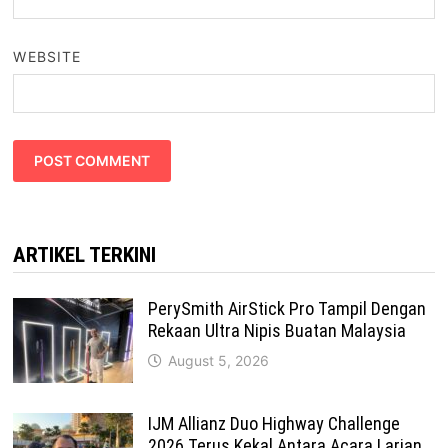
WEBSITE
ARTIKEL TERKINI
PerySmith AirStick Pro Tampil Dengan
Rekaan Ultra Nipis Buatan Malaysia
August 5, 2026
IJM Allianz Duo Highway Challenge
2026 Terus Kekal Antara Acara Larian