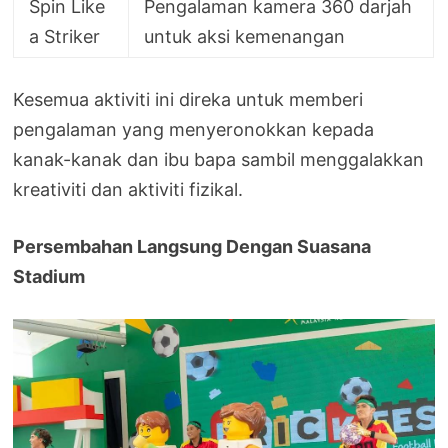
Spin Like
Pengalaman kamera 360 darjah
a Striker
untuk aksi kemenangan
Kesemua aktiviti ini direka untuk memberi
pengalaman yang menyeronokkan kepada
kanak-kanak dan ibu bapa sambil menggalakkan
kreativiti dan aktiviti fizikal.
Persembahan Langsung Dengan Suasana
Stadium