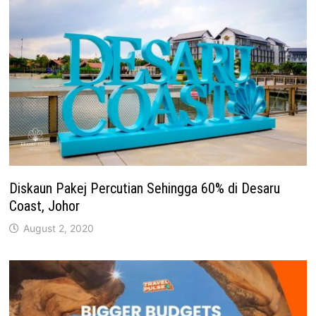
Diskaun Pakej Percutian Sehingga 60% di Desaru
Coast, Johor
August 2, 2020