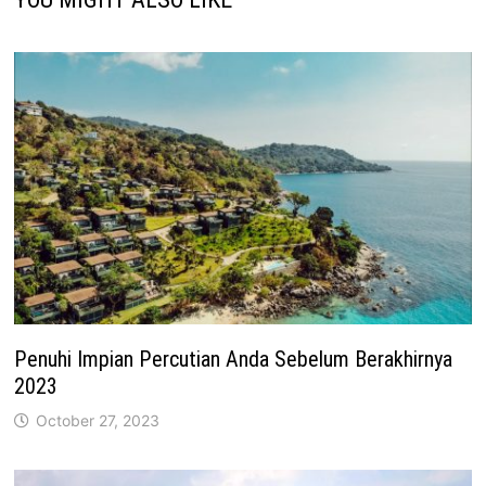
Penuhi Impian Percutian Anda Sebelum Berakhirnya
2023
October 27, 2023