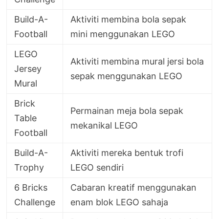
Build-A-
Aktiviti membina bola sepak
Football
mini menggunakan LEGO
LEGO
Aktiviti membina mural jersi bola
Jersey
sepak menggunakan LEGO
Mural
Brick
Permainan meja bola sepak
Table
mekanikal LEGO
Football
Build-A-
Aktiviti mereka bentuk trofi
Trophy
LEGO sendiri
6 Bricks
Cabaran kreatif menggunakan
Challenge
enam blok LEGO sahaja