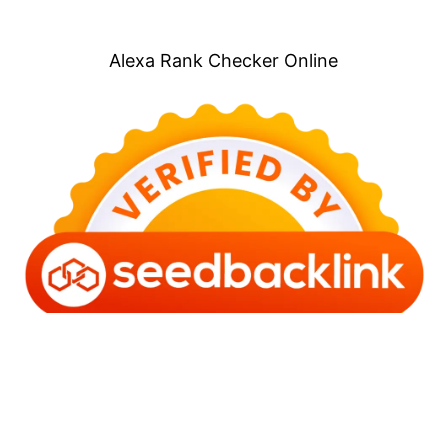
Alexa Rank Checker Online