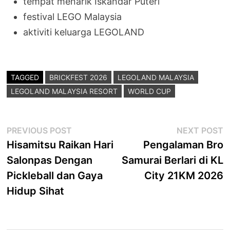
tempat menarik Iskandar Puteri
festival LEGO Malaysia
aktiviti keluarga LEGOLAND
TAGGED
BRICKFEST 2026
LEGOLAND MALAYSIA
LEGOLAND MALAYSIA RESORT
WORLD CUP
Post
Previous
N
PREVIOUS POST
NEXT POST
post:
p
Hisamitsu Raikan Hari
Pengalaman Bro
navigation
Salonpas Dengan
Samurai Berlari di KL
Pickleball dan Gaya
City 21KM 2026
Hidup Sihat