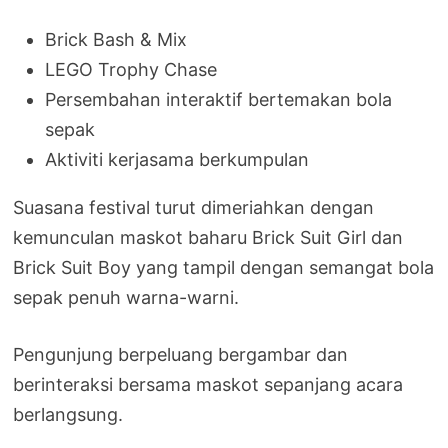
Brick Bash & Mix
LEGO Trophy Chase
Persembahan interaktif bertemakan bola
sepak
Aktiviti kerjasama berkumpulan
Suasana festival turut dimeriahkan dengan
kemunculan maskot baharu Brick Suit Girl dan
Brick Suit Boy yang tampil dengan semangat bola
sepak penuh warna-warni.
Pengunjung berpeluang bergambar dan
berinteraksi bersama maskot sepanjang acara
berlangsung.