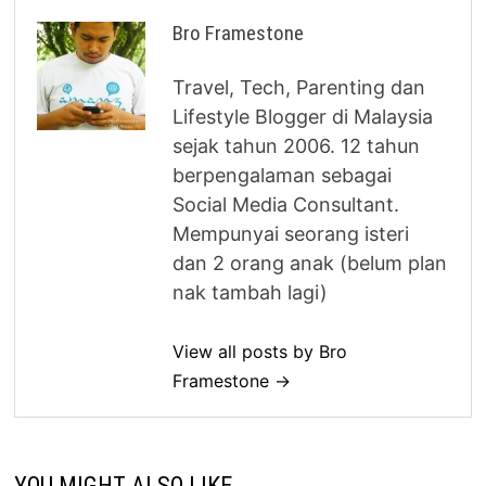
Bro Framestone
Travel, Tech, Parenting dan
Lifestyle Blogger di Malaysia
sejak tahun 2006. 12 tahun
berpengalaman sebagai
Social Media Consultant.
Mempunyai seorang isteri
dan 2 orang anak (belum plan
nak tambah lagi)
View all posts by Bro
Framestone →
YOU MIGHT ALSO LIKE