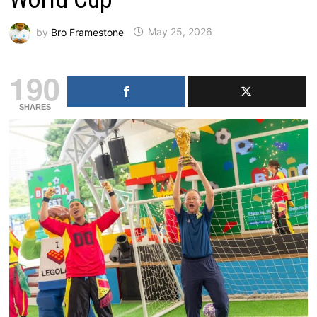
by
Bro Framestone
May 25, 2026
190
SHARES