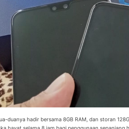
ua-duanya hadir bersama 8GB RAM, dan storan 128G
gka hayat selama 8 jam bagi penggunaan sepanjang h