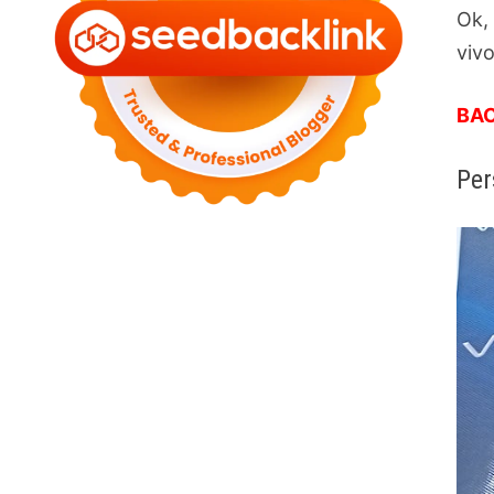
Ok,
viv
BA
Per