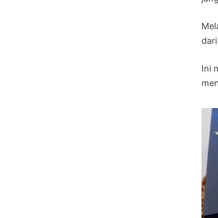
Mel
dar
Ini
men