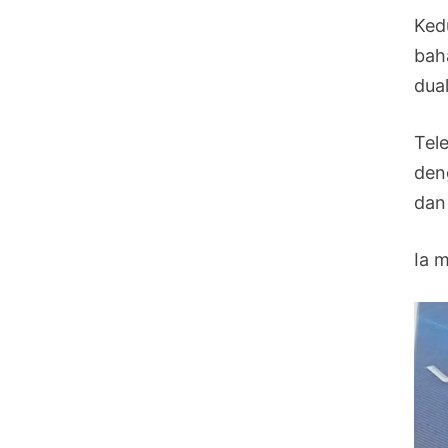
Ked
bah
dua
Tel
den
dan
Ia 