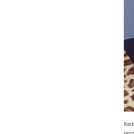
Ked
jan