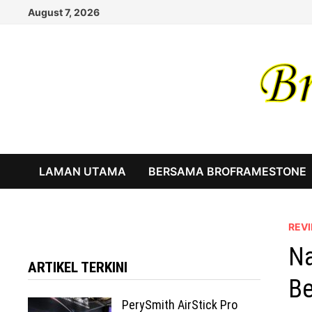
Skip
August 7, 2026
to
content
LAMAN UTAMA
BERSAMA BROFRAMESTONE
REV
Na
ARTIKEL TERKINI
Be
PerySmith AirStick Pro