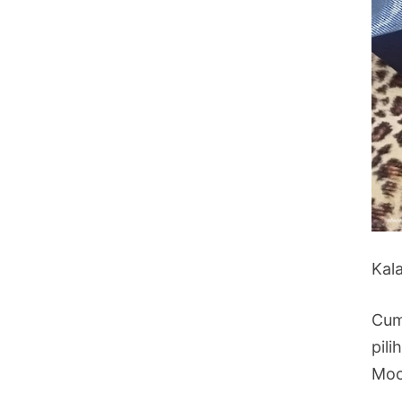
Kal
Cum
pil
Moo