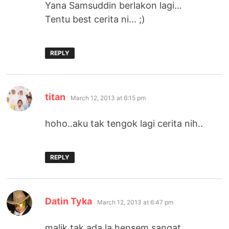
Yana Samsuddin berlakon lagi…
Tentu best cerita ni… ;)
REPLY
says:
titan
March 12, 2013 at 6:15 pm
hoho..aku tak tengok lagi cerita nih..
REPLY
says:
Datin Tyka
March 12, 2013 at 6:47 pm
malik tak ada la hensem sangat…