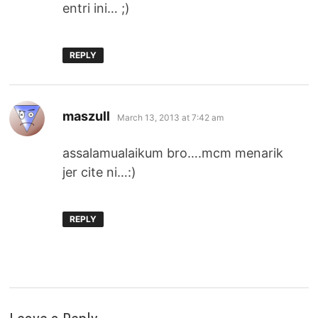
entri ini… ;)
REPLY
says:
maszull
March 13, 2013 at 7:42 am
assalamualaikum bro….mcm menarik
jer cite ni…:)
REPLY