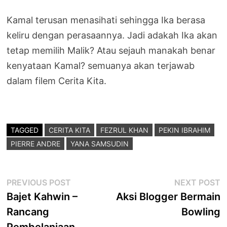
Kamal terusan menasihati sehingga Ika berasa
keliru dengan perasaannya. Jadi adakah Ika akan
tetap memilih Malik? Atau sejauh manakah benar
kenyataan Kamal? semuanya akan terjawab
dalam filem Cerita Kita.
TAGGED
CERITA KITA
FEZRUL KHAN
PEKIN IBRAHIM
PIERRE ANDRE
YANA SAMSUDIN
Post
Previous
N
PREVIOUS POST
NEXT POST
post:
p
Bajet Kahwin –
Aksi Blogger Bermain
navigation
Rancang
Bowling