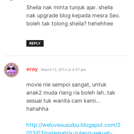
Sheila nak minta tunjuk ajar. sheila
nak upgrade blog kepada mesra Seo.
boleh tak tolong sheila? hehehhee
REPLY
says:
eray
March 12, 2013 at 4:37 pm
movie nie sempoi sangat, untuk
anak2 muda riang ria boleh lah..tak
sesuai tuk wanita cam kami…
hahahha
http://welovesusuibu.blogspot.com/2
013/03/ostematrix-tulang-sekuat-