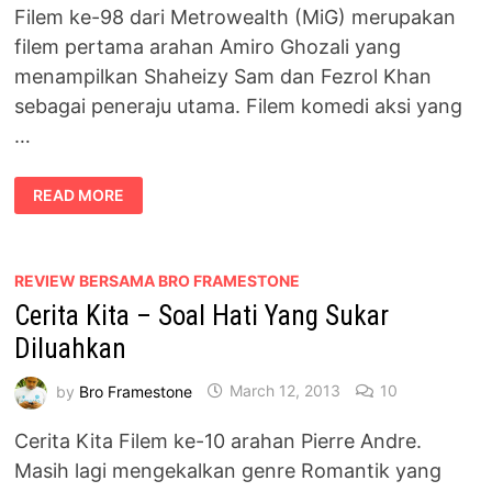
Filem ke-98 dari Metrowealth (MiG) merupakan
filem pertama arahan Amiro Ghozali yang
menampilkan Shaheizy Sam dan Fezrol Khan
sebagai peneraju utama. Filem komedi aksi yang
…
FILEM
READ MORE
KAKI
KITAI
@
KAKI
PENIPU
REVIEW BERSAMA BRO FRAMESTONE
Cerita Kita – Soal Hati Yang Sukar
Diluahkan
by
Bro Framestone
March 12, 2013
10
Cerita Kita Filem ke-10 arahan Pierre Andre.
Masih lagi mengekalkan genre Romantik yang