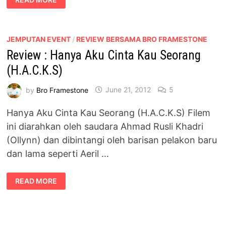
READ MORE
DAGU
–
PEMBUKA
FILEM
SERAM
TAHUN
JEMPUTAN EVENT
/
REVIEW BERSAMA BRO FRAMESTONE
2013
Review : Hanya Aku Cinta Kau Seorang
(H.A.C.K.S)
by
Bro Framestone
June 21, 2012
5
Hanya Aku Cinta Kau Seorang (H.A.C.K.S) Filem
ini diarahkan oleh saudara Ahmad Rusli Khadri
(Ollynn) dan dibintangi oleh barisan pelakon baru
dan lama seperti Aeril …
REVIEW
READ MORE
:
HANYA
AKU
CINTA
KAU
SEORANG