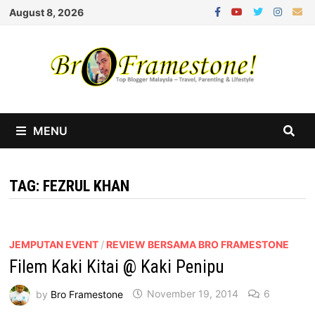
Skip
August 8, 2026
to
content
MENU
TAG:
FEZRUL KHAN
JEMPUTAN EVENT
/
REVIEW BERSAMA BRO FRAMESTONE
Filem Kaki Kitai @ Kaki Penipu
by
Bro Framestone
November 19, 2014
6