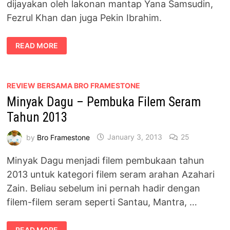
dijayakan oleh lakonan mantap Yana Samsudin,
Fezrul Khan dan juga Pekin Ibrahim.
CERITA
READ MORE
KITA
–
SOAL
HATI
YANG
SUKAR
REVIEW BERSAMA BRO FRAMESTONE
DILUAHKAN
Minyak Dagu – Pembuka Filem Seram
Tahun 2013
by
Bro Framestone
January 3, 2013
25
Minyak Dagu menjadi filem pembukaan tahun
2013 untuk kategori filem seram arahan Azahari
Zain. Beliau sebelum ini pernah hadir dengan
filem-filem seram seperti Santau, Mantra, …
MINYAK