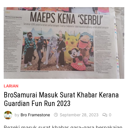
FAMILY
&
FRIENDS
RUN
2023
LARIAN
BroSamurai Masuk Surat Khabar Kerana
Guardian Fun Run 2023
by
Bro Framestone
September 28, 2023
0
Rezeki masuk surat khabar gara-gara berpakaian