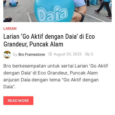
LARIAN
Larian ‘Go Aktif dengan Daia’ di Eco
Grandeur, Puncak Alam
by
Bro Framestone
August 20, 2023
0
Bro berkesempatan untuk sertai Larian ‘Go Aktif
dengan Daia’ di Eco Grandeur, Puncak Alam
anjuran Daia dengan tema “Go Aktif dengan
Daia”.
LARIAN
READ MORE
‘GO
AKTIF
DENGAN
DAIA’