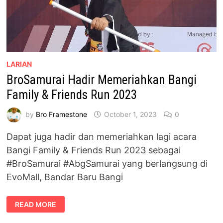
LARIAN
BroSamurai Hadir Memeriahkan Bangi
Family & Friends Run 2023
by
Bro Framestone
October 1, 2023
0
Dapat juga hadir dan memeriahkan lagi acara
Bangi Family & Friends Run 2023 sebagai
#BroSamurai #AbgSamurai yang berlangsung di
EvoMall, Bandar Baru Bangi
BROSAMURAI
READ MORE
HADIR
MEMERIAHKAN
BANGI