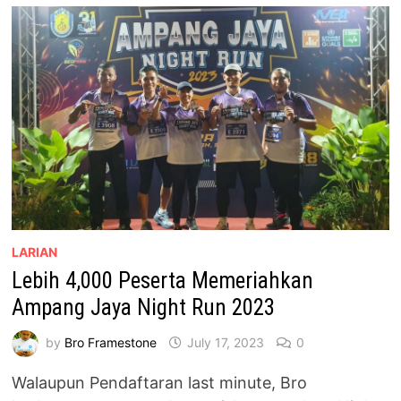
DI
ECO
GRANDEUR,
PUNCAK
ALAM
LARIAN
Lebih 4,000 Peserta Memeriahkan
Ampang Jaya Night Run 2023
by
Bro Framestone
July 17, 2023
0
Walaupun Pendaftaran last minute, Bro