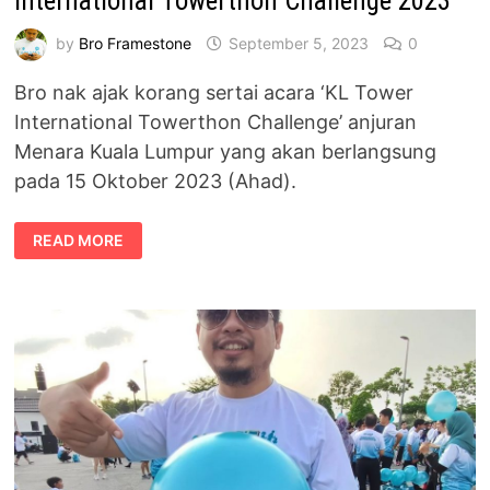
International Towerthon Challenge 2023
by
Bro Framestone
September 5, 2023
0
Bro nak ajak korang sertai acara ‘KL Tower
International Towerthon Challenge’ anjuran
Menara Kuala Lumpur yang akan berlangsung
pada 15 Oktober 2023 (Ahad).
JOM
READ MORE
SERTAI
TURKISH
AIRLINES
KL
TOWER
INTERNATIONAL
TOWERTHON
CHALLENGE
2023