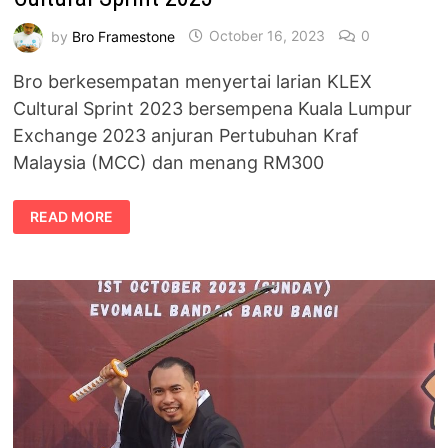
by
Bro Framestone
October 16, 2023
0
Bro berkesempatan menyertai larian KLEX
Cultural Sprint 2023 bersempena Kuala Lumpur
Exchange 2023 anjuran Pertubuhan Kraf
Malaysia (MCC) dan menang RM300
REZEKI
READ MORE
MENANG
RM300
SERTAI
LARIAN
KLEX
CULTURAL
SPRINT
2023