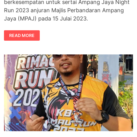
berkesempatan untuk sertai Ampang Jaya Night
Run 2023 anjuran Majlis Perbandaran Ampang
Jaya (MPAJ) pada 15 Julai 2023.
LEBIH
READ MORE
4,000
PESERTA
MEMERIAHKAN
AMPANG
JAYA
NIGHT
RUN
2023