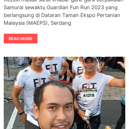
Samurai sewaktu Guardian Fun Run 2023 yang
berlangsung di Dataran Taman Ekspo Pertanian
Malaysia (MAEPS), Serdang
BROSAMURAI
READ MORE
MASUK
SURAT
KHABAR
KERANA
GUARDIAN
FUN
RUN
2023