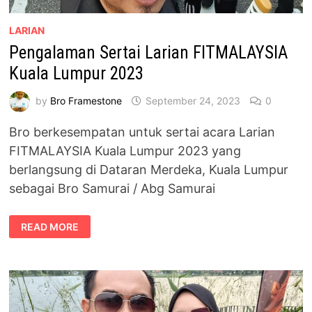
LARIAN
Pengalaman Sertai Larian FITMALAYSIA
Kuala Lumpur 2023
by
Bro Framestone
September 24, 2023
0
Bro berkesempatan untuk sertai acara Larian
FITMALAYSIA Kuala Lumpur 2023 yang
berlangsung di Dataran Merdeka, Kuala Lumpur
sebagai Bro Samurai / Abg Samurai
PENGALAMAN
READ MORE
SERTAI
LARIAN
FITMALAYSIA
KUALA
LUMPUR
2023