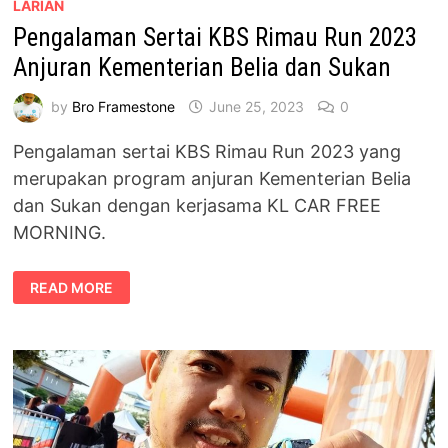
LARIAN
Pengalaman Sertai KBS Rimau Run 2023
Anjuran Kementerian Belia dan Sukan
by
Bro Framestone
June 25, 2023
0
Pengalaman sertai KBS Rimau Run 2023 yang
merupakan program anjuran Kementerian Belia
dan Sukan dengan kerjasama KL CAR FREE
MORNING.
PENGALAMAN
READ MORE
SERTAI
KBS
RIMAU
RUN
2023
ANJURAN
KEMENTERIAN
BELIA
DAN
SUKAN