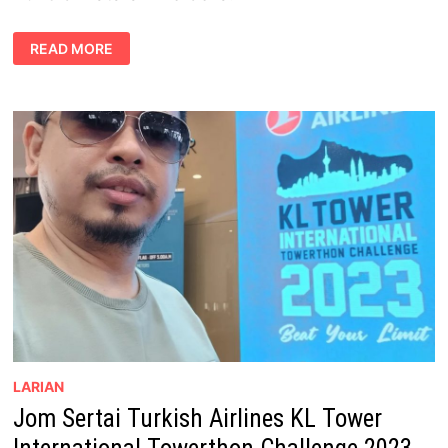
JOM
READ MORE
SERTAI
SHARP
HARI
SUKAN
NEGARA
KUALA
LUMPUR
2023
LARIAN
Jom Sertai Turkish Airlines KL Tower