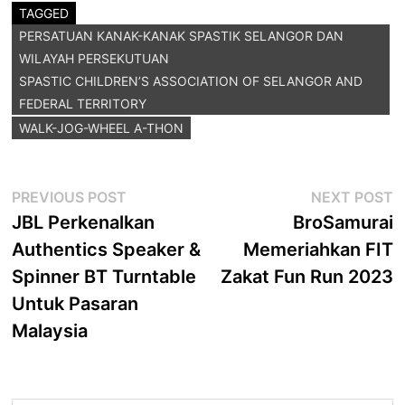
TAGGED
PERSATUAN KANAK-KANAK SPASTIK SELANGOR DAN
WILAYAH PERSEKUTUAN
SPASTIC CHILDREN’S ASSOCIATION OF SELANGOR AND
FEDERAL TERRITORY
WALK-JOG-WHEEL A-THON
Post
Previous
N
PREVIOUS POST
NEXT POST
post:
p
JBL Perkenalkan
BroSamurai
navigation
Authentics Speaker &
Memeriahkan FIT
Spinner BT Turntable
Zakat Fun Run 2023
Untuk Pasaran
Malaysia