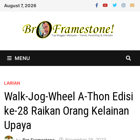
Skip
August 7, 2026
to
content
MENU
LARIAN
Walk-Jog-Wheel A-Thon Edisi
ke-28 Raikan Orang Kelainan
Upaya
by
Bro Framestone
November 19, 2023