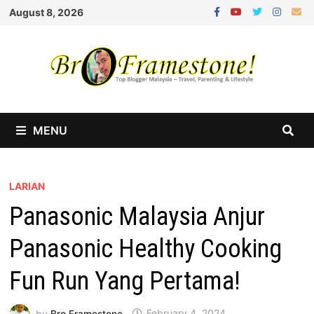
Skip
August 8, 2026
to
content
MENU
LARIAN
Panasonic Malaysia Anjur
Panasonic Healthy Cooking
Fun Run Yang Pertama!
by
Bro Framestone
February 4, 2024