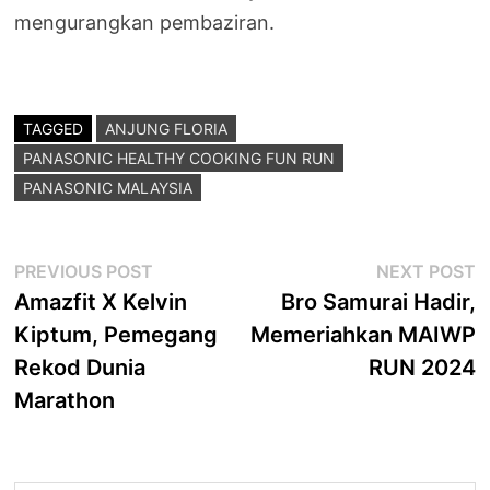
mengurangkan pembaziran.
TAGGED
ANJUNG FLORIA
PANASONIC HEALTHY COOKING FUN RUN
PANASONIC MALAYSIA
Post
Previous
N
PREVIOUS POST
NEXT POST
post:
p
Amazfit X Kelvin
Bro Samurai Hadir,
navigation
Kiptum, Pemegang
Memeriahkan MAIWP
Rekod Dunia
RUN 2024
Marathon