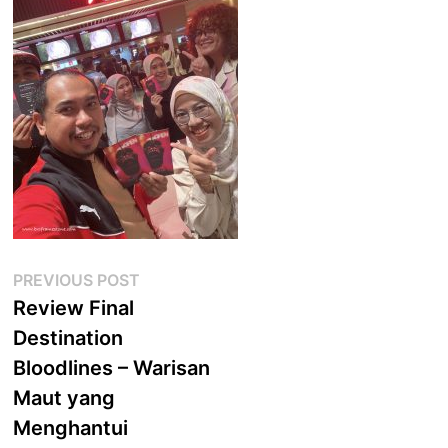
Post
Previous
PREVIOUS POST
post:
Review Final
navigation
Destination
Bloodlines – Warisan
Maut yang
Menghantui