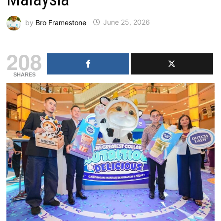
by
Bro Framestone
June 25, 2026
208
SHARES