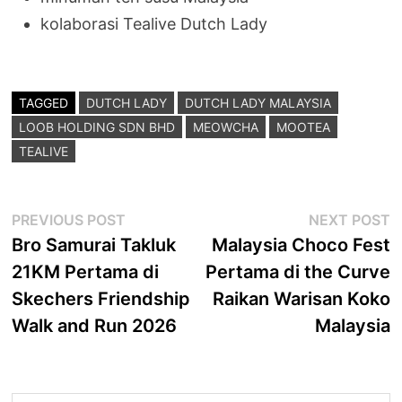
kolaborasi Tealive Dutch Lady
TAGGED
DUTCH LADY
DUTCH LADY MALAYSIA
LOOB HOLDING SDN BHD
MEOWCHA
MOOTEA
TEALIVE
Post
Previous
N
PREVIOUS POST
NEXT POST
post:
p
Bro Samurai Takluk
Malaysia Choco Fest
navigation
21KM Pertama di
Pertama di the Curve
Skechers Friendship
Raikan Warisan Koko
Walk and Run 2026
Malaysia